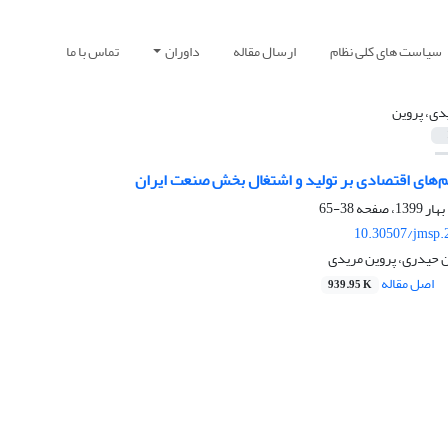
سیاست های کلی نظام
ارسال مقاله
داوران
تماس با ما
دی، پروین
م‌های اقتصادی بر تولید و اشتغال بخش صنعت ایران
38-65
10.30507/jmsp.
 حیدری، پروین مریدی
اصل مقاله
939.95 K