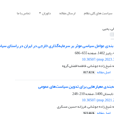
سیاست های کلی نظام
ارسال مقاله
داوران
تماس با ما
لی، یحیی
 بندی عوامل سیاسی موثر بر سرمایه‌گذاری خارجی در ایران در راستای سی
655-686
10.30507/jmsp.2023.
 شیخ زاده جوشانی، فاطمه افضلی گروه
اصل مقاله
817.02 K
‌بندی معیارهایی برای تدوین سیاست‌های عمومی
210-248
10.30507/jmsp.2021.
ه شیخ زاده جوشانی، فرزانه حسین عسکری
اصل مقاله
923.66 K