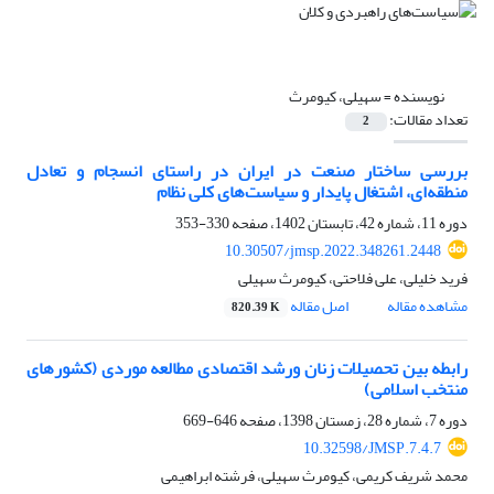
نویسنده =
سهیلی، کیومرث
تعداد مقالات:
2
بررسی ساختار صنعت در ایران در راستای انسجام و تعادل
منطقه‌ای، اشتغال پایدار و سیاست‌های کلی نظام
دوره 11، شماره 42، تابستان 1402، صفحه
330-353
10.30507/jmsp.2022.348261.2448
فرید خلیلی، علی فلاحتی، کیومرث سهیلی
مشاهده مقاله
اصل مقاله
820.39 K
رابطه بین تحصیلات زنان ورشد اقتصادی مطالعه موردی (کشورهای
منتخب اسلامی)
دوره 7، شماره 28، زمستان 1398، صفحه
646-669
10.32598/JMSP.7.4.7
محمد شریف کریمی، کیومرث سهیلی، فرشته ابراهیمی