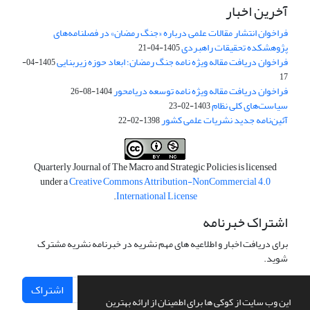
آخرین اخبار
فراخوان انتشار مقالات علمی درباره «جنگ رمضان» در فصلنامه‌های
پژوهشکده تحقیقات راهبردی
1405-04-21
فراخوان دریافت مقاله ویژه نامه جنگ رمضان؛ ابعاد حوزه زیربنایی
1405-04-
17
فراخوان دریافت مقاله ویژه نامه توسعه دریامحور
1404-08-26
سیاست‌های کلی نظام
1403-02-23
آئین‌نامه جدید نشریات علمی کشور
1398-02-22
Quarterly Journal of The Macro and Strategic Policies is licensed
under a
Creative Commons Attribution-NonCommercial 4.0
.
International License
اشتراک خبرنامه
برای دریافت اخبار و اطلاعیه های مهم نشریه در خبرنامه نشریه مشترک
شوید.
اشتراک
این وب سایت از کوکی ها برای اطمینان از ارائه بهترین