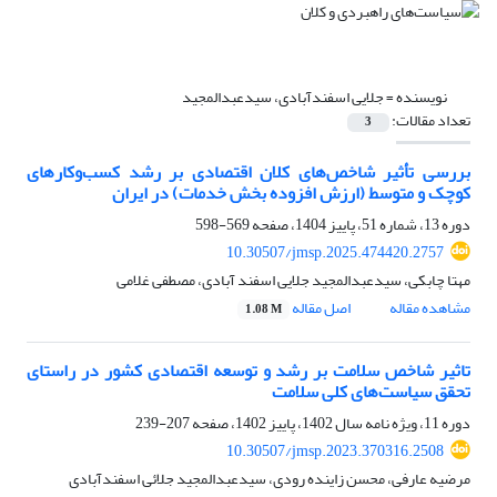
نویسنده =
جلایی اسفندآبادی، سیدعبدالمجید
تعداد مقالات:
3
بررسی تأثیر شاخص‌های کلان اقتصادی بر رشد کسب‌وکارهای
کوچک و متوسط (ارزش افزوده بخش خدمات) در ایران
دوره 13، شماره 51، پاییز 1404، صفحه
569-598
10.30507/jmsp.2025.474420.2757
مهتا چابکی، سیدعبدالمجید جلایی اسفند آبادی، مصطفی غلامی
مشاهده مقاله
اصل مقاله
1.08 M
تاثیر شاخص‌ سلامت بر رشد و توسعه اقتصادی کشور در راستای
تحقق سیاست‌های کلی سلامت
دوره 11، ویژه نامه سال 1402، پاییز 1402، صفحه
207-239
10.30507/jmsp.2023.370316.2508
مرضیه عارفی، محسن زاینده رودی، سیدعبدالمجید جلائی اسفندآبادی