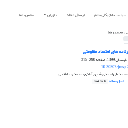
سیاست های کلی نظام
ارسال مقاله
داوران
تماس با ما
ی، محمد رضا
امه های اقتصاد مقاومتی
290-315
10.30507/jmsp.
حمدعلی احمدی شاپورآبادی، محمد رضا فتحی
اصل مقاله
664.36 K