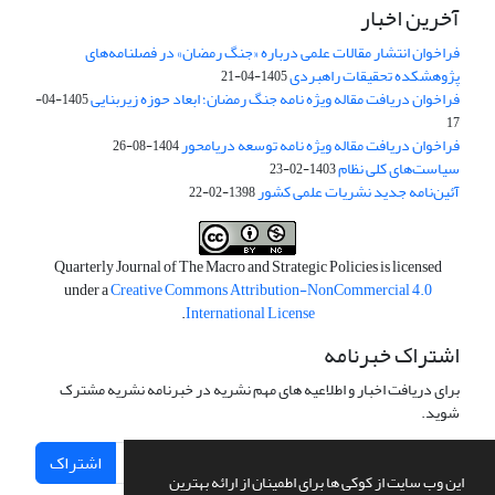
آخرین اخبار
فراخوان انتشار مقالات علمی درباره «جنگ رمضان» در فصلنامه‌های
پژوهشکده تحقیقات راهبردی
1405-04-21
فراخوان دریافت مقاله ویژه نامه جنگ رمضان؛ ابعاد حوزه زیربنایی
1405-04-
17
فراخوان دریافت مقاله ویژه نامه توسعه دریامحور
1404-08-26
سیاست‌های کلی نظام
1403-02-23
آئین‌نامه جدید نشریات علمی کشور
1398-02-22
Quarterly Journal of The Macro and Strategic Policies is licensed
under a
Creative Commons Attribution-NonCommercial 4.0
.
International License
اشتراک خبرنامه
برای دریافت اخبار و اطلاعیه های مهم نشریه در خبرنامه نشریه مشترک
شوید.
اشتراک
این وب سایت از کوکی ها برای اطمینان از ارائه بهترین