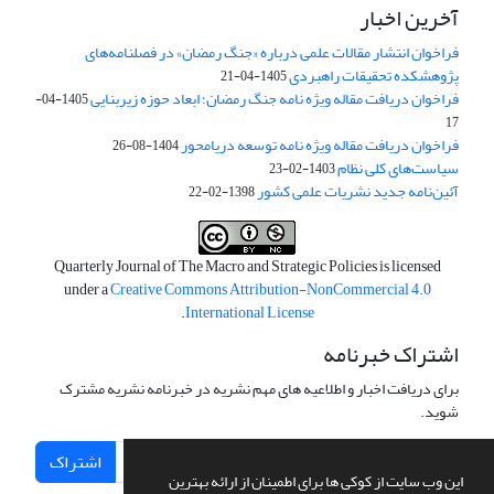
آخرین اخبار
فراخوان انتشار مقالات علمی درباره «جنگ رمضان» در فصلنامه‌های
پژوهشکده تحقیقات راهبردی
1405-04-21
فراخوان دریافت مقاله ویژه نامه جنگ رمضان؛ ابعاد حوزه زیربنایی
1405-04-
17
فراخوان دریافت مقاله ویژه نامه توسعه دریامحور
1404-08-26
سیاست‌های کلی نظام
1403-02-23
آئین‌نامه جدید نشریات علمی کشور
1398-02-22
Quarterly Journal of The Macro and Strategic Policies is licensed
under a
Creative Commons Attribution-NonCommercial 4.0
.
International License
اشتراک خبرنامه
برای دریافت اخبار و اطلاعیه های مهم نشریه در خبرنامه نشریه مشترک
شوید.
اشتراک
این وب سایت از کوکی ها برای اطمینان از ارائه بهترین