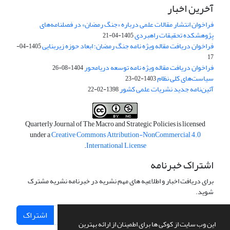
آخرین اخبار
فراخوان انتشار مقالات علمی درباره «جنگ رمضان» در فصلنامه‌های
پژوهشکده تحقیقات راهبردی
1405-04-21
فراخوان دریافت مقاله ویژه نامه جنگ رمضان؛ ابعاد حوزه زیربنایی
1405-04-
17
فراخوان دریافت مقاله ویژه نامه توسعه دریامحور
1404-08-26
سیاست‌های کلی نظام
1403-02-23
آئین‌نامه جدید نشریات علمی کشور
1398-02-22
Quarterly Journal of The Macro and Strategic Policies is licensed
under a
Creative Commons Attribution-NonCommercial 4.0
.
International License
اشتراک خبرنامه
برای دریافت اخبار و اطلاعیه های مهم نشریه در خبرنامه نشریه مشترک
شوید.
اشتراک
این وب سایت از کوکی ها برای اطمینان از ارائه بهترین