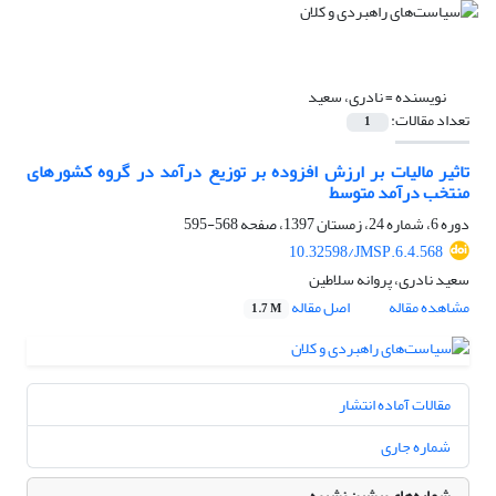
نویسنده =
نادری، سعید
تعداد مقالات:
1
تاثیر مالیات بر ارزش افزوده بر توزیع درآمد در گروه کشورهای
منتخب درآمد متوسط
دوره 6، شماره 24، زمستان 1397، صفحه
568-595
10.32598/JMSP.6.4.568
سعید نادری، پروانه سلاطین
مشاهده مقاله
اصل مقاله
1.7 M
مقالات آماده انتشار
شماره جاری
شماره‌های پیشین نشریه