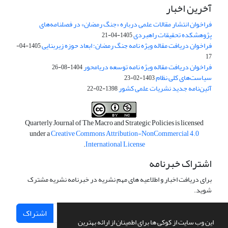
آخرین اخبار
فراخوان انتشار مقالات علمی درباره «جنگ رمضان» در فصلنامه‌های
پژوهشکده تحقیقات راهبردی
1405-04-21
فراخوان دریافت مقاله ویژه نامه جنگ رمضان؛ ابعاد حوزه زیربنایی
1405-04-
17
فراخوان دریافت مقاله ویژه نامه توسعه دریامحور
1404-08-26
سیاست‌های کلی نظام
1403-02-23
آئین‌نامه جدید نشریات علمی کشور
1398-02-22
Quarterly Journal of The Macro and Strategic Policies is licensed
under a
Creative Commons Attribution-NonCommercial 4.0
.
International License
اشتراک خبرنامه
برای دریافت اخبار و اطلاعیه های مهم نشریه در خبرنامه نشریه مشترک
شوید.
اشتراک
این وب سایت از کوکی ها برای اطمینان از ارائه بهترین