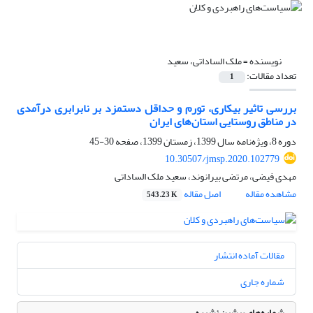
نویسنده =
ملک الساداتی، سعید
تعداد مقالات:
1
بررسی تاثیر بیکاری، تورم و حداقل دستمزد بر نابرابری درآمدی
در مناطق روستایی استان‌های ایران
دوره 8، ویژه‌نامه سال 1399، زمستان 1399، صفحه
30-45
10.30507/jmsp.2020.102779
مهدی فیضی، مرتضی بیرانوند، سعید ملک الساداتی
مشاهده مقاله
اصل مقاله
543.23 K
مقالات آماده انتشار
شماره جاری
شماره‌های پیشین نشریه