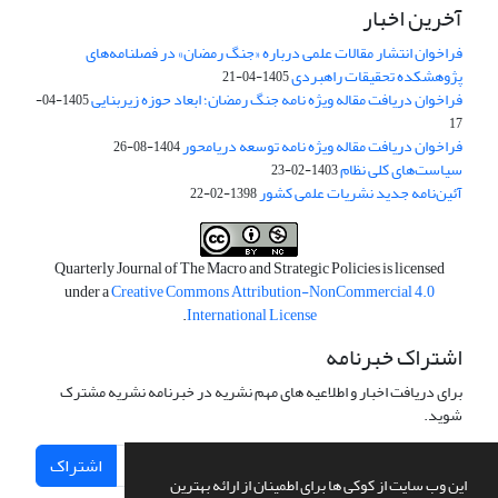
آخرین اخبار
فراخوان انتشار مقالات علمی درباره «جنگ رمضان» در فصلنامه‌های
پژوهشکده تحقیقات راهبردی
1405-04-21
فراخوان دریافت مقاله ویژه نامه جنگ رمضان؛ ابعاد حوزه زیربنایی
1405-04-
17
فراخوان دریافت مقاله ویژه نامه توسعه دریامحور
1404-08-26
سیاست‌های کلی نظام
1403-02-23
آئین‌نامه جدید نشریات علمی کشور
1398-02-22
Quarterly Journal of The Macro and Strategic Policies is licensed
under a
Creative Commons Attribution-NonCommercial 4.0
.
International License
اشتراک خبرنامه
برای دریافت اخبار و اطلاعیه های مهم نشریه در خبرنامه نشریه مشترک
شوید.
اشتراک
این وب سایت از کوکی ها برای اطمینان از ارائه بهترین