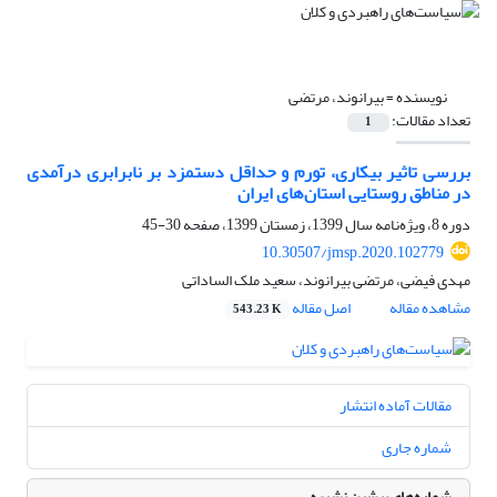
نویسنده =
بیرانوند، مرتضی
تعداد مقالات:
1
بررسی تاثیر بیکاری، تورم و حداقل دستمزد بر نابرابری درآمدی
در مناطق روستایی استان‌های ایران
دوره 8، ویژه‌نامه سال 1399، زمستان 1399، صفحه
30-45
10.30507/jmsp.2020.102779
مهدی فیضی، مرتضی بیرانوند، سعید ملک الساداتی
مشاهده مقاله
اصل مقاله
543.23 K
مقالات آماده انتشار
شماره جاری
شماره‌های پیشین نشریه