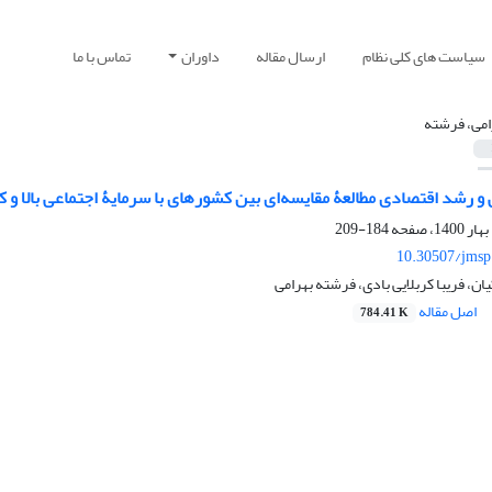
سیاست های کلی نظام
ارسال مقاله
داوران
تماس با ما
امی، فرشته
و رشد اقتصادی مطالعۀ مقایسه‌ای بین کشورهای با سرمایۀ اجتماعی بالا و ک
184-209
10.30507/jmsp
ن، فریبا کربلایی بادی، فرشته بهرامی
اصل مقاله
784.41 K