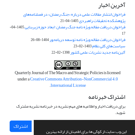
آخرین اخبار
فراخوان انتشار مقالات علمی درباره «جنگ رمضان» در فصلنامه‌های
پژوهشکده تحقیقات راهبردی
1405-04-21
فراخوان دریافت مقاله ویژه نامه جنگ رمضان؛ ابعاد حوزه زیربنایی
1405-04-
17
فراخوان دریافت مقاله ویژه نامه توسعه دریامحور
1404-08-26
سیاست‌های کلی نظام
1403-02-23
آئین‌نامه جدید نشریات علمی کشور
1398-02-22
Quarterly Journal of The Macro and Strategic Policies is licensed
under a
Creative Commons Attribution-NonCommercial 4.0
.
International License
اشتراک خبرنامه
برای دریافت اخبار و اطلاعیه های مهم نشریه در خبرنامه نشریه مشترک
شوید.
اشتراک
این وب سایت از کوکی ها برای اطمینان از ارائه بهترین