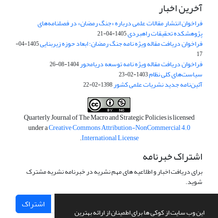
آخرین اخبار
فراخوان انتشار مقالات علمی درباره «جنگ رمضان» در فصلنامه‌های
پژوهشکده تحقیقات راهبردی
1405-04-21
فراخوان دریافت مقاله ویژه نامه جنگ رمضان؛ ابعاد حوزه زیربنایی
1405-04-
17
فراخوان دریافت مقاله ویژه نامه توسعه دریامحور
1404-08-26
سیاست‌های کلی نظام
1403-02-23
آئین‌نامه جدید نشریات علمی کشور
1398-02-22
Quarterly Journal of The Macro and Strategic Policies is licensed
under a
Creative Commons Attribution-NonCommercial 4.0
.
International License
اشتراک خبرنامه
برای دریافت اخبار و اطلاعیه های مهم نشریه در خبرنامه نشریه مشترک
شوید.
اشتراک
این وب سایت از کوکی ها برای اطمینان از ارائه بهترین