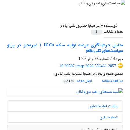
نویسنده =
ابراهیم احمدپور ثانی آبادی
تعداد مقالات:
1
تحلیل جرم‌انگاری عرضه اولیه سکه (ICO ) غیرمجاز در پرتو
سیاست‌های کلی نظام
دوره 14، شماره 53، بهار 1405
10.30507/jmsp.2026.556461.2857
مهدی صبوری پور، ابراهیم احمدپور ثانی آبادی
مشاهده مقاله
اصل مقاله
1.34 M
مقالات آماده انتشار
شماره جاری
شماره‌های پیشین نشریه