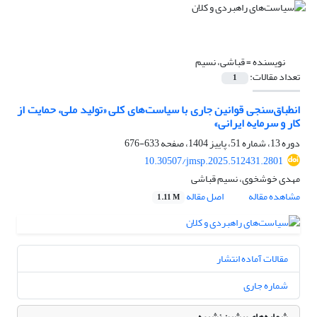
نویسنده =
قباشی، نسیم
تعداد مقالات:
1
انطباق‌سنجی قوانین جاری با سیاست‌های کلی «تولید ملی، حمایت از
کار و سرمایه ایرانی»
دوره 13، شماره 51، پاییز 1404، صفحه
633-676
10.30507/jmsp.2025.512431.2801
مهدی خوشخوی، نسیم قباشی
مشاهده مقاله
اصل مقاله
1.11 M
مقالات آماده انتشار
شماره جاری
شماره‌های پیشین نشریه