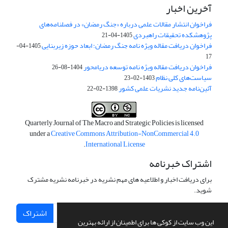
آخرین اخبار
فراخوان انتشار مقالات علمی درباره «جنگ رمضان» در فصلنامه‌های
پژوهشکده تحقیقات راهبردی
1405-04-21
فراخوان دریافت مقاله ویژه نامه جنگ رمضان؛ ابعاد حوزه زیربنایی
1405-04-
17
فراخوان دریافت مقاله ویژه نامه توسعه دریامحور
1404-08-26
سیاست‌های کلی نظام
1403-02-23
آئین‌نامه جدید نشریات علمی کشور
1398-02-22
Quarterly Journal of The Macro and Strategic Policies is licensed
under a
Creative Commons Attribution-NonCommercial 4.0
.
International License
اشتراک خبرنامه
برای دریافت اخبار و اطلاعیه های مهم نشریه در خبرنامه نشریه مشترک
شوید.
اشتراک
این وب سایت از کوکی ها برای اطمینان از ارائه بهترین