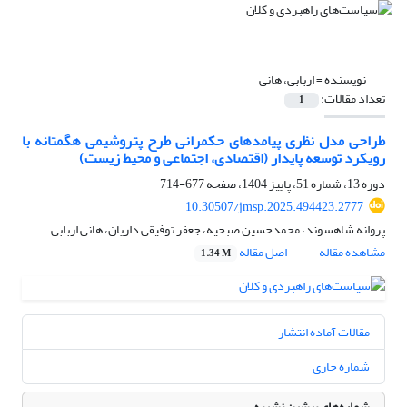
نویسنده =
اربابی، هانی
تعداد مقالات:
1
طراحی مدل نظری پیامدهای حکمرانی طرح پتروشیمی هگمتانه با
رویکرد توسعه پایدار (اقتصادی، اجتماعی و محیط زیست)
دوره 13، شماره 51، پاییز 1404، صفحه
677-714
10.30507/jmsp.2025.494423.2777
پروانه شاهسوند، محمدحسین صبحیه، جعفر توفیقی داریان، هانی اربابی
مشاهده مقاله
اصل مقاله
1.34 M
مقالات آماده انتشار
شماره جاری
شماره‌های پیشین نشریه