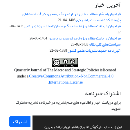
آخرین اخبار
فراخوان انتشار مقالات علمی درباره «جنگ رمضان» در فصلنامه‌های
پژوهشکده تحقیقات راهبردی
1405-04-21
فراخوان دریافت مقاله ویژه نامه جنگ رمضان؛ ابعاد حوزه زیربنایی
1405-04-
17
فراخوان دریافت مقاله ویژه نامه توسعه دریامحور
1404-08-26
سیاست‌های کلی نظام
1403-02-23
آئین‌نامه جدید نشریات علمی کشور
1398-02-22
Quarterly Journal of The Macro and Strategic Policies is licensed
under a
Creative Commons Attribution-NonCommercial 4.0
.
International License
اشتراک خبرنامه
برای دریافت اخبار و اطلاعیه های مهم نشریه در خبرنامه نشریه مشترک
شوید.
اشتراک
این وب سایت از کوکی ها برای اطمینان از ارائه بهترین