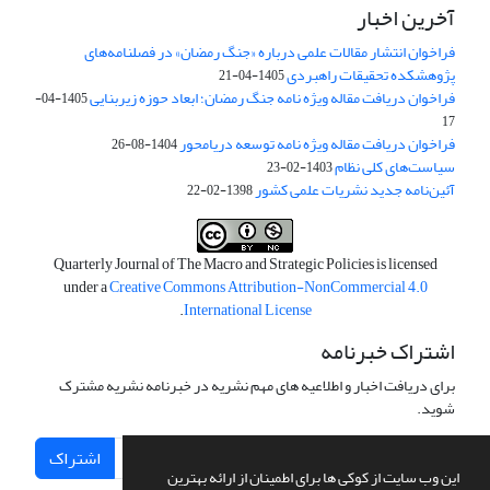
آخرین اخبار
فراخوان انتشار مقالات علمی درباره «جنگ رمضان» در فصلنامه‌های
پژوهشکده تحقیقات راهبردی
1405-04-21
فراخوان دریافت مقاله ویژه نامه جنگ رمضان؛ ابعاد حوزه زیربنایی
1405-04-
17
فراخوان دریافت مقاله ویژه نامه توسعه دریامحور
1404-08-26
سیاست‌های کلی نظام
1403-02-23
آئین‌نامه جدید نشریات علمی کشور
1398-02-22
Quarterly Journal of The Macro and Strategic Policies is licensed
under a
Creative Commons Attribution-NonCommercial 4.0
.
International License
اشتراک خبرنامه
برای دریافت اخبار و اطلاعیه های مهم نشریه در خبرنامه نشریه مشترک
شوید.
اشتراک
این وب سایت از کوکی ها برای اطمینان از ارائه بهترین