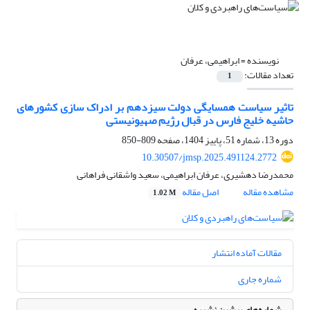
نویسنده =
ابراهیمی، عرفان
تعداد مقالات:
1
تاثیر سیاست همسایگی دولت سیزدهم بر ادراک سازی کشورهای
حاشیه خلیج فارس در قبال رژیم صهیونیستی
دوره 13، شماره 51، پاییز 1404، صفحه
809-850
10.30507/jmsp.2025.491124.2772
محمدرضا دهشیری، عرفان ابراهیمی، سعید واشقانی فراهانی
مشاهده مقاله
اصل مقاله
1.02 M
مقالات آماده انتشار
شماره جاری
شماره‌های پیشین نشریه