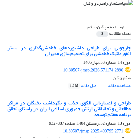
نویسنده =
چگین، میثم
تعداد مقالات:
2
چارچوبی برای طراحی داشبوردهای خط‌مشی‌گذاری در بستر
انفورماتیک خط‌مشی برای تصمیم‌سازی مدیران
دوره 14، شماره 53، بهار 1405
10.30507/jmsp.2026.571174.2890
میثم چگین
مشاهده مقاله
اصل مقاله
1.2 M
طراحی و اعتباریابی الگوی جذب و نگهداشت نخبگان در مراکز
مطالعاتی و تحقیقاتی ارتش جمهوری اسلامی ایران در راستای تحقق
برنامه هفتم توسعه
دوره 13، شماره 52، زمستان 1404، صفحه
887-932
10.30507/jmsp.2025.490795.2771