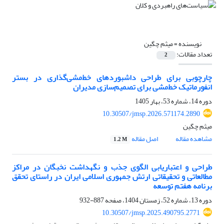
نویسنده =
میثم چگین
تعداد مقالات:
2
چارچوبی برای طراحی داشبوردهای خط‌مشی‌گذاری در بستر
انفورماتیک خط‌مشی برای تصمیم‌سازی مدیران
دوره 14، شماره 53، بهار 1405
10.30507/jmsp.2026.571174.2890
میثم چگین
مشاهده مقاله
اصل مقاله
1.2 M
طراحی و اعتباریابی الگوی جذب و نگهداشت نخبگان در مراکز
مطالعاتی و تحقیقاتی ارتش جمهوری اسلامی ایران در راستای تحقق
برنامه هفتم توسعه
دوره 13، شماره 52، زمستان 1404، صفحه
887-932
10.30507/jmsp.2025.490795.2771