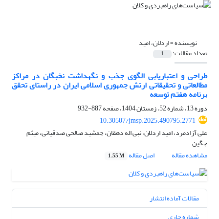
نویسنده =
اردلان، امید
تعداد مقالات:
1
طراحی و اعتباریابی الگوی جذب و نگهداشت نخبگان در مراکز
مطالعاتی و تحقیقاتی ارتش جمهوری اسلامی ایران در راستای تحقق
برنامه هفتم توسعه
دوره 13، شماره 52، زمستان 1404، صفحه
887-932
10.30507/jmsp.2025.490795.2771
علی آزادمرد، امید اردلان، نبی اله دهقان، جمشید صالحی صدقیانی، میثم
چگین
مشاهده مقاله
اصل مقاله
1.55 M
مقالات آماده انتشار
شماره جاری