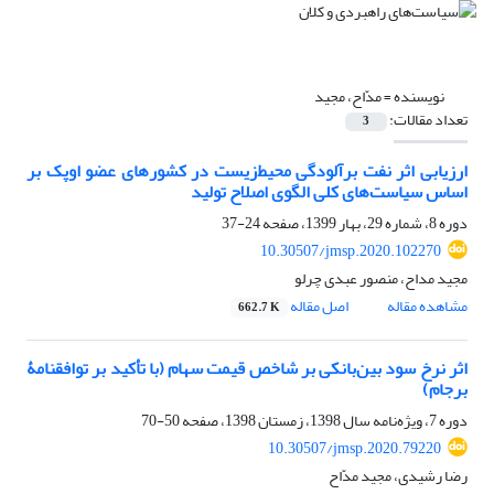
نویسنده =
مدّاح، مجید
تعداد مقالات:
3
ارزیابی اثر نفت برآلودگی محیط‌زیست در کشورهای عضو اوپک بر
اساس سیاستهای کلی الگوی اصلاح تولید
دوره 8، شماره 29، بهار 1399، صفحه
24-37
10.30507/jmsp.2020.102270
مجید مداح، منصور عبدی چرلو
مشاهده مقاله
اصل مقاله
662.7 K
اثر نرخ سود بین‌بانکی بر شاخص قیمت سهام (با تأکید بر توافقنامۀ
برجام)
دوره 7، ویژه‌نامه سال 1398، زمستان 1398، صفحه
50-70
10.30507/jmsp.2020.79220
رضا رشیدی، مجید مدّاح