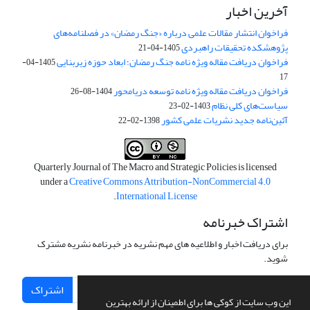
آخرین اخبار
فراخوان انتشار مقالات علمی درباره «جنگ رمضان» در فصلنامه‌های
پژوهشکده تحقیقات راهبردی
1405-04-21
فراخوان دریافت مقاله ویژه نامه جنگ رمضان؛ ابعاد حوزه زیربنایی
1405-04-
17
فراخوان دریافت مقاله ویژه نامه توسعه دریامحور
1404-08-26
سیاست‌های کلی نظام
1403-02-23
آئین‌نامه جدید نشریات علمی کشور
1398-02-22
Quarterly Journal of The Macro and Strategic Policies is licensed
under a
Creative Commons Attribution-NonCommercial 4.0
.
International License
اشتراک خبرنامه
برای دریافت اخبار و اطلاعیه های مهم نشریه در خبرنامه نشریه مشترک
شوید.
اشتراک
این وب سایت از کوکی ها برای اطمینان از ارائه بهترین