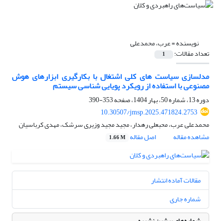
نویسنده =
عرب، محمدعلی
تعداد مقالات:
1
مدلسازی سیاست های کلی اشتغال با بکارگیری ابزارهای هوش
مصنوعی با استفاده از رویکرد پویایی شناسی سیستم
دوره 13، شماره 50، بهار 1404، صفحه
353-390
10.30507/jmsp.2025.471824.2753
محمدعلی عرب، محبعلی رهدار، مجید مجید وزیری سرشک، مهدی کرباسیان
مشاهده مقاله
اصل مقاله
1.66 M
مقالات آماده انتشار
شماره جاری
شماره‌های پیشین نشریه