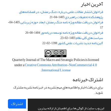
آخرین اخبار
فراخوان انتشار مقالات علمی درباره «جنگ رمضان» در فصلنامه‌های
پژوهشکده تحقیقات راهبردی
1405-04-21
فراخوان دریافت مقاله ویژه نامه جنگ رمضان؛ ابعاد حوزه زیربنایی
1405-04-
17
فراخوان دریافت مقاله ویژه نامه توسعه دریامحور
1404-08-26
سیاست‌های کلی نظام
1403-02-23
آئین‌نامه جدید نشریات علمی کشور
1398-02-22
Quarterly Journal of The Macro and Strategic Policies is licensed
under a
Creative Commons Attribution-NonCommercial 4.0
.
International License
اشتراک خبرنامه
برای دریافت اخبار و اطلاعیه های مهم نشریه در خبرنامه نشریه مشترک
شوید.
اشتراک
این وب سایت از کوکی ها برای اطمینان از ارائه بهترین