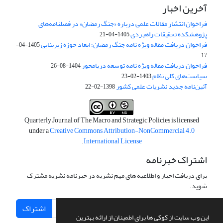
آخرین اخبار
فراخوان انتشار مقالات علمی درباره «جنگ رمضان» در فصلنامه‌های
پژوهشکده تحقیقات راهبردی
1405-04-21
فراخوان دریافت مقاله ویژه نامه جنگ رمضان؛ ابعاد حوزه زیربنایی
1405-04-
17
فراخوان دریافت مقاله ویژه نامه توسعه دریامحور
1404-08-26
سیاست‌های کلی نظام
1403-02-23
آئین‌نامه جدید نشریات علمی کشور
1398-02-22
Quarterly Journal of The Macro and Strategic Policies is licensed
under a
Creative Commons Attribution-NonCommercial 4.0
.
International License
اشتراک خبرنامه
برای دریافت اخبار و اطلاعیه های مهم نشریه در خبرنامه نشریه مشترک
شوید.
اشتراک
این وب سایت از کوکی ها برای اطمینان از ارائه بهترین