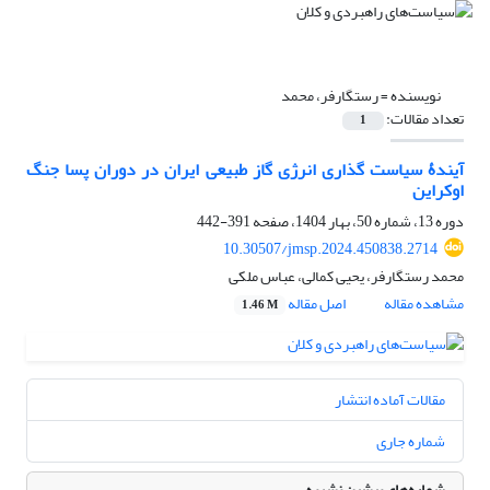
نویسنده =
رستگارفر، محمد
تعداد مقالات:
1
آیندۀ سیاست گذاری انرژی گاز طبیعی ایران در دوران پسا جنگ
اوکراین
دوره 13، شماره 50، بهار 1404، صفحه
391-442
10.30507/jmsp.2024.450838.2714
محمد رستگارفر، یحیی کمالی، عباس ملکی
مشاهده مقاله
اصل مقاله
1.46 M
مقالات آماده انتشار
شماره جاری
شماره‌های پیشین نشریه