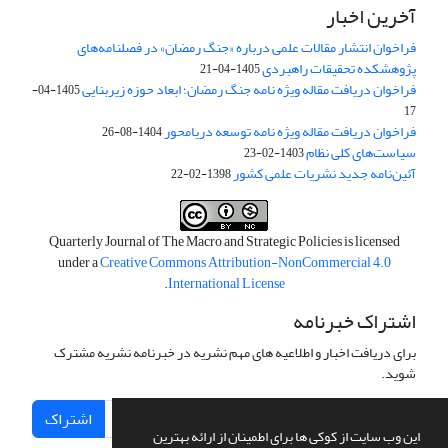
آخرین اخبار
فراخوان انتشار مقالات علمی درباره «جنگ رمضان» در فصلنامه‌های
پژوهشکده تحقیقات راهبردی
1405-04-21
فراخوان دریافت مقاله ویژه نامه جنگ رمضان؛ ابعاد حوزه زیربنایی
1405-04-
17
فراخوان دریافت مقاله ویژه نامه توسعه دریامحور
1404-08-26
سیاست‌های کلی نظام
1403-02-23
آئین‌نامه جدید نشریات علمی کشور
1398-02-22
Quarterly Journal of The Macro and Strategic Policies is licensed
under a
Creative Commons Attribution-NonCommercial 4.0
.
International License
اشتراک خبرنامه
برای دریافت اخبار و اطلاعیه های مهم نشریه در خبرنامه نشریه مشترک
شوید.
اشتراک
این وب سایت از کوکی ها برای اطمینان از ارائه بهترین