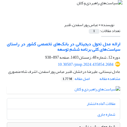
نویسنده =
عباس پور اسفدن، قنبر
تعداد مقالات:
1
ارائه مدل تحول دیجیتالی در بانک‌های تخصصی کشور در راستای
سیاست‌های کلی برنامه ششم توسعه
دوره 12، شماره 48، زمستان 1403، صفحه
897-938
10.30507/jmsp.2024.435854.2684
عادل نیستانی، علیرضا درخشان، قنبر عباس پور اسفدن، اشرف شاه منصوری
مشاهده مقاله
اصل مقاله
1.77 M
مقالات آماده انتشار
شماره جاری
شماره‌های پیشین نشریه