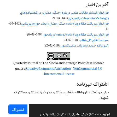
آخرین اخبار
فراخوان انتشار مقالات علمی درباره «جنگ رمضان» در فصلنامه‌های
پژوهشکده تحقیقات راهبردی
1405-04-21
فراخوان دریافت مقاله ویژه نامه جنگ رمضان؛ ابعاد حوزه زیربنایی
1405-04-
17
فراخوان دریافت مقاله ویژه نامه توسعه دریامحور
1404-08-26
سیاست‌های کلی نظام
1403-02-23
آئین‌نامه جدید نشریات علمی کشور
1398-02-22
Quarterly Journal of The Macro and Strategic Policies is licensed
under a
Creative Commons Attribution-NonCommercial 4.0
.
International License
اشتراک خبرنامه
برای دریافت اخبار و اطلاعیه های مهم نشریه در خبرنامه نشریه مشترک
شوید.
اشتراک
این وب سایت از کوکی ها برای اطمینان از ارائه بهترین