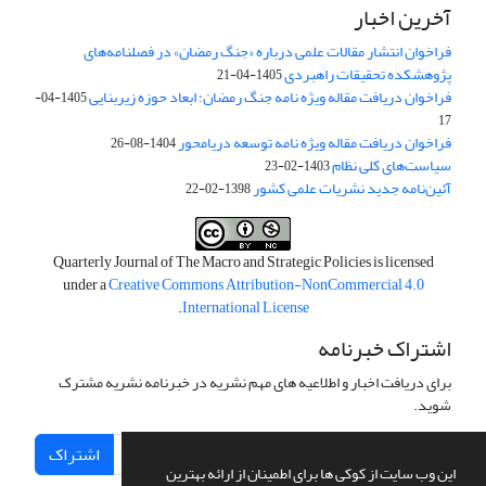
آخرین اخبار
فراخوان انتشار مقالات علمی درباره «جنگ رمضان» در فصلنامه‌های
پژوهشکده تحقیقات راهبردی
1405-04-21
فراخوان دریافت مقاله ویژه نامه جنگ رمضان؛ ابعاد حوزه زیربنایی
1405-04-
17
فراخوان دریافت مقاله ویژه نامه توسعه دریامحور
1404-08-26
سیاست‌های کلی نظام
1403-02-23
آئین‌نامه جدید نشریات علمی کشور
1398-02-22
Quarterly Journal of The Macro and Strategic Policies is licensed
under a
Creative Commons Attribution-NonCommercial 4.0
.
International License
اشتراک خبرنامه
برای دریافت اخبار و اطلاعیه های مهم نشریه در خبرنامه نشریه مشترک
شوید.
اشتراک
این وب سایت از کوکی ها برای اطمینان از ارائه بهترین