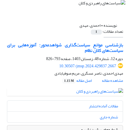
نویسنده =
احمدی، مهدی
تعداد مقالات:
1
بازشناسی موانع سیاست‌گذاری شواهدمحور: آموزه‌هایی برای
سیاست‌های کلان نظام
دوره 12، شماره 48، زمستان 1403، صفحه
793-826
10.30507/jmsp.2024.429837.2667
مهدی احمدی، ناصر عسگری، مریم صوفیابادی
مشاهده مقاله
اصل مقاله
1.15 M
مقالات آماده انتشار
شماره جاری
شماره‌های پیشین نشریه