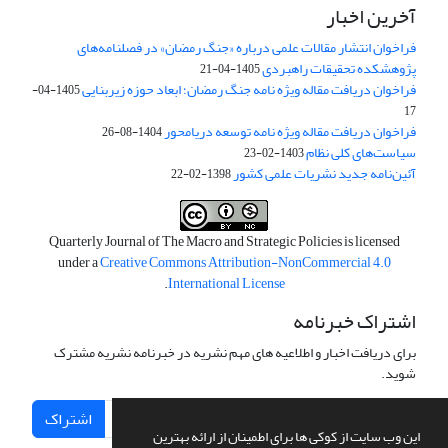
آخرین اخبار
فراخوان انتشار مقالات علمی درباره «جنگ رمضان» در فصلنامه‌های
پژوهشکده تحقیقات راهبردی
1405-04-21
فراخوان دریافت مقاله ویژه نامه جنگ رمضان؛ ابعاد حوزه زیربنایی
1405-04-
17
فراخوان دریافت مقاله ویژه نامه توسعه دریامحور
1404-08-26
سیاست‌های کلی نظام
1403-02-23
آئین‌نامه جدید نشریات علمی کشور
1398-02-22
Quarterly Journal of The Macro and Strategic Policies is licensed
under a
Creative Commons Attribution-NonCommercial 4.0
.
International License
اشتراک خبرنامه
برای دریافت اخبار و اطلاعیه های مهم نشریه در خبرنامه نشریه مشترک
شوید.
اشتراک
این وب سایت از کوکی ها برای اطمینان از ارائه بهترین