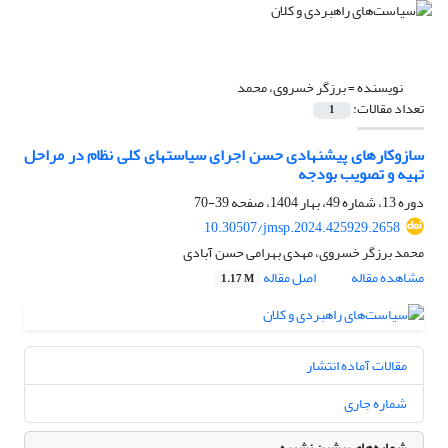
نویسنده =
برزگر خسروی، محمد
تعداد مقالات:
1
سازوکارهای پیشنهادی حسن اجرای سیاستهای کلی نظام در مراحل
تهیه و تصویب بودجه
دوره 13، شماره 49، بهار 1404، صفحه
39-70
10.30507/jmsp.2024.425929.2658
محمد برزگر خسروی، مهدی بهرامی حسن آبادی
مشاهده مقاله
اصل مقاله
1.17 M
مقالات آماده انتشار
شماره جاری
شماره‌های پیشین نشریه