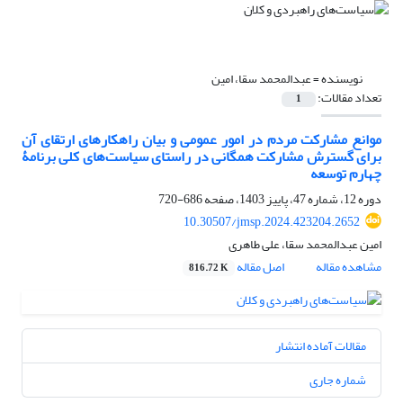
نویسنده =
عبدالمحمد سقا، امین
تعداد مقالات:
1
موانع مشارکت مردم در امور عمومی و بیان راهکارهای ارتقای آن
برای گسترش مشارکت همگانی در راستای سیاست‌های کلی برنامۀ
چهارم توسعه
دوره 12، شماره 47، پاییز 1403، صفحه
686-720
10.30507/jmsp.2024.423204.2652
امین عبدالمحمد سقا، علی طاهری
مشاهده مقاله
اصل مقاله
816.72 K
مقالات آماده انتشار
شماره جاری