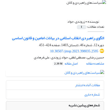
نویسنده =
زروندی، جواد
تعداد مقالات:
1
الگوی راهبردی انقلاب اسلامی در بیانات امامین و قانون اساسی
دوره 12، شماره 46، تابستان 1403، صفحه
424-451
10.30507/jmsp.2023.398035.2595
حسین رضایی، مصطفی لطفی، جواد زروندی، علی فرهادی
مشاهده مقاله
اصل مقاله
2.39 M
مقالات آماده انتشار
شماره جاری
شماره‌های پیشین نشریه