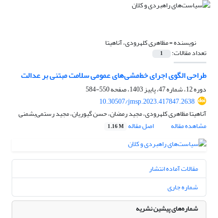
نویسنده =
مظاهری کلهرودی، آناهیتا
تعداد مقالات:
1
طراحی الگوی اجرای خط‌مشی‌های عمومی سلامت مبتنی بر عدالت
دوره 12، شماره 47، پاییز 1403، صفحه
550-584
10.30507/jmsp.2023.417847.2638
آناهیتا مظاهری کلهرودی، مجید رمضان، حسن گیوریان، مجید رستمی‌بشمنی
مشاهده مقاله
اصل مقاله
1.16 M
مقالات آماده انتشار
شماره جاری
شماره‌های پیشین نشریه