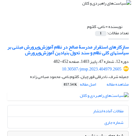
نویسنده =
نامی، کلثوم
تعداد مقالات:
1
سازِکارهای استقرار مدرسۀ صالح در نظام آموزش‌وپرورش مبتنی بر
سیاست‏های کلی نظام و سند تحول بنیادین آموزش‌وپرورش
دوره 12، شماره 47، پاییز 1403، صفحه
452-482
10.30507/jmsp.2023.404979.2605
جمیله شرف، نادرقلی قورچیان، کلثوم نامی، محمود صباحی زاده
مشاهده مقاله
اصل مقاله
857.54 K
مقالات آماده انتشار
شماره جاری
شماره‌های پیشین نشریه