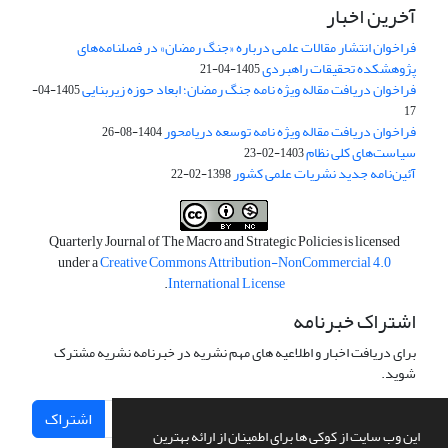
آخرین اخبار
فراخوان انتشار مقالات علمی درباره «جنگ رمضان» در فصلنامه‌های
پژوهشکده تحقیقات راهبردی
1405-04-21
فراخوان دریافت مقاله ویژه نامه جنگ رمضان؛ ابعاد حوزه زیربنایی
1405-04-
17
فراخوان دریافت مقاله ویژه نامه توسعه دریامحور
1404-08-26
سیاست‌های کلی نظام
1403-02-23
آئین‌نامه جدید نشریات علمی کشور
1398-02-22
Quarterly Journal of The Macro and Strategic Policies is licensed
under a
Creative Commons Attribution-NonCommercial 4.0
.
International License
اشتراک خبرنامه
برای دریافت اخبار و اطلاعیه های مهم نشریه در خبرنامه نشریه مشترک
شوید.
اشتراک
این وب سایت از کوکی ها برای اطمینان از ارائه بهترین