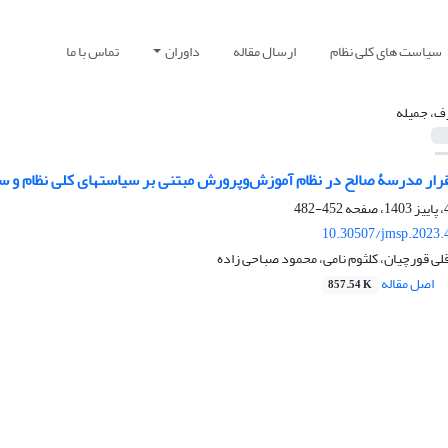
سیاست های کلی نظام
ارسال مقاله
داوران
تماس با ما
، جمیله
قرار مدرسۀ صالح در نظام آموزش‌وپرورش مبتنی بر سیاست‏های کلی نظام و 
452-482
10.30507/jmsp.2023.
ی قورچیان، کلثوم نامی، محمود صباحی زاده
اصل مقاله
857.54 K