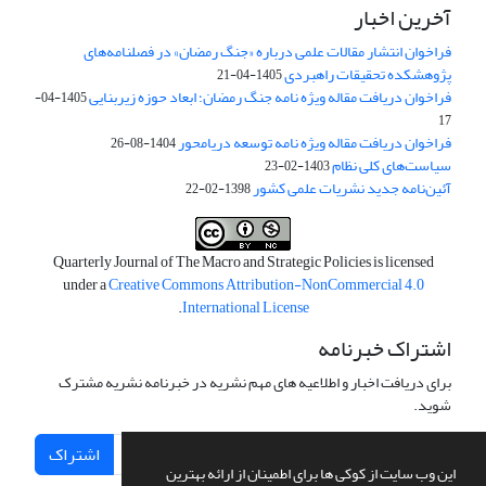
آخرین اخبار
فراخوان انتشار مقالات علمی درباره «جنگ رمضان» در فصلنامه‌های
پژوهشکده تحقیقات راهبردی
1405-04-21
فراخوان دریافت مقاله ویژه نامه جنگ رمضان؛ ابعاد حوزه زیربنایی
1405-04-
17
فراخوان دریافت مقاله ویژه نامه توسعه دریامحور
1404-08-26
سیاست‌های کلی نظام
1403-02-23
آئین‌نامه جدید نشریات علمی کشور
1398-02-22
Quarterly Journal of The Macro and Strategic Policies is licensed
under a
Creative Commons Attribution-NonCommercial 4.0
.
International License
اشتراک خبرنامه
برای دریافت اخبار و اطلاعیه های مهم نشریه در خبرنامه نشریه مشترک
شوید.
اشتراک
این وب سایت از کوکی ها برای اطمینان از ارائه بهترین