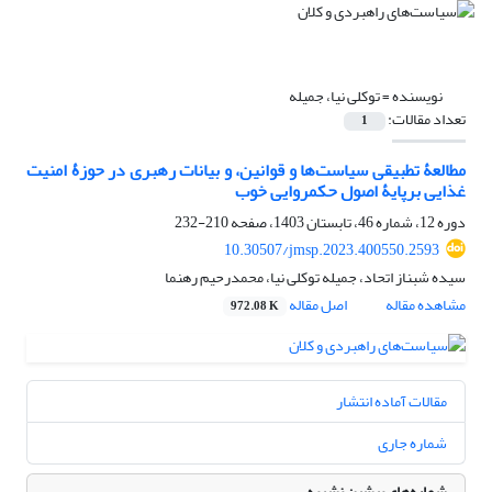
نویسنده =
توکلی نیا، جمیله
تعداد مقالات:
1
مطالعۀ تطبیقی سیاست‌ها و قوانین، و بیانات رهبری در حوزۀ امنیت
غذایی برپایۀ اصول حکمروایی خوب
دوره 12، شماره 46، تابستان 1403، صفحه
210-232
10.30507/jmsp.2023.400550.2593
سیده شبناز اتحاد، جمیله توکلی نیا، محمدرحیم رهنما
مشاهده مقاله
اصل مقاله
972.08 K
مقالات آماده انتشار
شماره جاری
شماره‌های پیشین نشریه