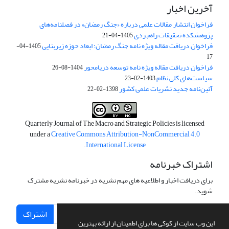
آخرین اخبار
فراخوان انتشار مقالات علمی درباره «جنگ رمضان» در فصلنامه‌های
پژوهشکده تحقیقات راهبردی
1405-04-21
فراخوان دریافت مقاله ویژه نامه جنگ رمضان؛ ابعاد حوزه زیربنایی
1405-04-
17
فراخوان دریافت مقاله ویژه نامه توسعه دریامحور
1404-08-26
سیاست‌های کلی نظام
1403-02-23
آئین‌نامه جدید نشریات علمی کشور
1398-02-22
Quarterly Journal of The Macro and Strategic Policies is licensed
under a
Creative Commons Attribution-NonCommercial 4.0
.
International License
اشتراک خبرنامه
برای دریافت اخبار و اطلاعیه های مهم نشریه در خبرنامه نشریه مشترک
شوید.
اشتراک
این وب سایت از کوکی ها برای اطمینان از ارائه بهترین