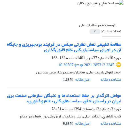
نویسنده =
رضائیان، علی
تعداد مقالات:
2
مطالعۀ تطبیقی نقش نظارتی مجلس در فرایند بودجه‏ریزی و جایگاه
آن در اجرای سیاست‏های کلی نظام قانون‌گذاری
دوره 10، شماره 37، بهار 1401، صفحه
132-163
10.30507/jmsp.2021.285312.2245
احمد تقوائی نجیب، علی رضائیان، محمدرضا ربیعی مندجین
مشاهده مقاله
اصل مقاله
1.29 M
عوامل اثرگذار بر حفظ استعدادها و نخبگان سازمانی صنعت برق
ایران در راستای تحقق سیاست‌‌های کلی « علم و فناوری»
دوره 3، شماره 12، زمستان 1394، صفحه
51-78
کریم شاطری، خدایار ابیلی، علی رضاییان، آرین قلی پور، شعله مرادفام
مشاهده مقاله
اصل مقاله
8.99 M