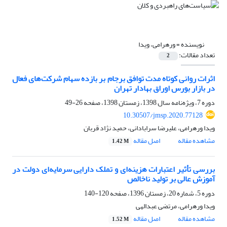
نویسنده =
ورهرامی، ویدا
تعداد مقالات:
2
اثرات روانی کوتاه مدت توافق برجام بر بازده سهام شرکت‌های فعال
در بازار بورس اوراق بهادار تهران
دوره 7، ویژه‌نامه سال 1398، زمستان 1398، صفحه
26-49
10.30507/jmsp.2020.77128
ویدا ورهرامی، علیرضا سرابادانی، حمید نژاد قربان
مشاهده مقاله
اصل مقاله
1.42 M
بررسی تأثیر اعتبارات هزینه‌ای و تملک دارایی سرمایه‌ای دولت در
آموزش عالی بر تولید ناخالص
دوره 5، شماره 20، زمستان 1396، صفحه
120-140
ویدا ورهرامی، مرتضی عبدالهی
مشاهده مقاله
اصل مقاله
1.52 M