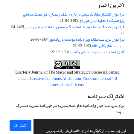
آخرین اخبار
فراخوان انتشار مقالات علمی درباره «جنگ رمضان» در فصلنامه‌های
پژوهشکده تحقیقات راهبردی
1405-04-21
فراخوان دریافت مقاله ویژه نامه جنگ رمضان؛ ابعاد حوزه زیربنایی
1405-04-
17
فراخوان دریافت مقاله ویژه نامه توسعه دریامحور
1404-08-26
سیاست‌های کلی نظام
1403-02-23
آئین‌نامه جدید نشریات علمی کشور
1398-02-22
Quarterly Journal of The Macro and Strategic Policies is licensed
under a
Creative Commons Attribution-NonCommercial 4.0
.
International License
اشتراک خبرنامه
برای دریافت اخبار و اطلاعیه های مهم نشریه در خبرنامه نشریه مشترک
شوید.
اشتراک
این وب سایت از کوکی ها برای اطمینان از ارائه بهترین