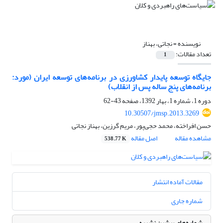
نویسنده =
نجاتی، بهناز
تعداد مقالات:
1
جایگاه توسعه پایدار کشاورزی در برنامه‌های توسعه ایران (مورد:
برنامه‌های پنج ساله پس از انقلاب)
دوره 1، شماره 1، بهار 1392، صفحه
43-62
10.30507/jmsp.2013.3269
حسن افراخته، محمد حجی‌پور، مریم گرزین، بهناز نجاتی
مشاهده مقاله
اصل مقاله
538.77 K
مقالات آماده انتشار
شماره جاری
شماره‌های پیشین نشریه