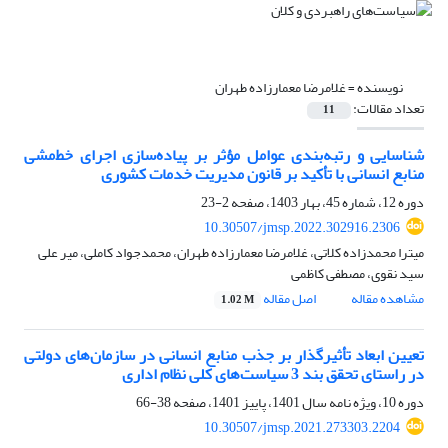
نویسنده =
غلامرضا معمارزاده طهران
تعداد مقالات:
11
شناسایی و رتبه‌بندی عوامل مؤثر بر پیاده‌سازی اجرای خط‌مشی
منابع انسانی با تأکید بر قانون مدیریت خدمات کشوری
دوره 12، شماره 45، بهار 1403، صفحه
2-23
10.30507/jmsp.2022.302916.2306
میترا محمدزاده کلاتی، غلامرضا معمارزاده طهران، محمدجواد کاملی، میر علی
سید نقوی، مصطفی کاظمی
مشاهده مقاله
اصل مقاله
1.02 M
تعیین ابعاد تأثیرگذار بر جذب منابع انسانی در سازمان‌های دولتی
در راستای تحقق بند 3 سیاست‌های کلی نظام اداری
دوره 10، ویژه نامه سال 1401، پاییز 1401، صفحه
38-66
10.30507/jmsp.2021.273303.2204