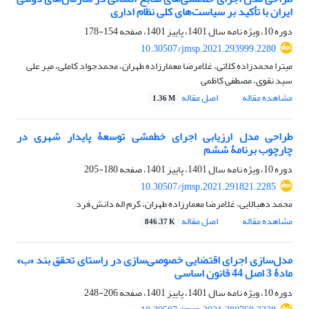
ایران با تأکید بر سیاست‌های کلی نظام اداری
دوره 10، ویژه نامه سال 1401، پاییز 1401، صفحه
154-178
10.30507/jmsp.2021.293999.2280
میترا محمدزاده کلاتی، غلامرضا معمارزاده طهران، محمدجواد کاملی، میر علی
سید نقوی، مصطفی کاظمی
مشاهده مقاله
اصل مقاله
1.36 M
طراحی مدل ارزیابی اجرای خط‏مشی توسعۀ پایدار شهری در
چارچوب برنامۀ ششم
دوره 10، ویژه نامه سال 1401، پاییز 1401، صفحه
180-205
10.30507/jmsp.2021.291821.2285
محمد دهبالایی، غلامرضا معمارزاده طهران، کرم اله دانش فرد
مشاهده مقاله
اصل مقاله
846.37 K
مدل‌سازی اجرای اقتضایی خصوصی‌سازی در راستای تحقق بند «ب»
مادۀ 3 اصل 44 قانون اساسی
دوره 10، ویژه نامه سال 1401، پاییز 1401، صفحه
206-248