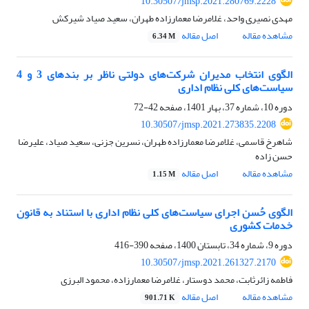
10.30507/jmsp.2021.280769.2228
مهدی نصیری واحد، غلامرضا معمارزاده طهران، سعید صیاد شیرکش
مشاهده مقاله
اصل مقاله
6.34 M
الگوی انتخاب مدیران شرکت‌های دولتی ناظر بر بندهای 3 و 4
سیاست‌های کلی نظام اداری
دوره 10، شماره 37، بهار 1401، صفحه
42-72
10.30507/jmsp.2021.273835.2208
شاهرخ قاسمی، غلامرضا معمارزاده طهران، نسرین جزنی، سعید صیاد، علیرضا
حسن زاده
مشاهده مقاله
اصل مقاله
1.15 M
الگوی حُسن اجرای سیاست‌های کلی نظام اداری با استناد به قانون
خدمات کشوری
دوره 9، شماره 34، تابستان 1400، صفحه
390-416
10.30507/jmsp.2021.261327.2170
فاطمه زائرثابت، محمد دوستار، غلامرضا معمارزاده، محمود البرزی
مشاهده مقاله
اصل مقاله
901.71 K