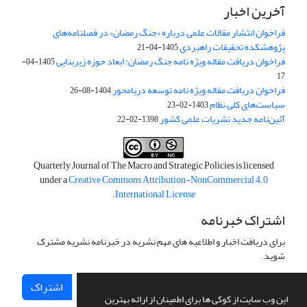
آخرین اخبار
فراخوان انتشار مقالات علمی درباره «جنگ رمضان» در فصلنامه‌های
پژوهشکده تحقیقات راهبردی
1405-04-21
فراخوان دریافت مقاله ویژه نامه جنگ رمضان؛ ابعاد حوزه زیربنایی
1405-04-
17
فراخوان دریافت مقاله ویژه نامه توسعه دریامحور
1404-08-26
سیاست‌های کلی نظام
1403-02-23
آئین‌نامه جدید نشریات علمی کشور
1398-02-22
Quarterly Journal of The Macro and Strategic Policies is licensed
under a
Creative Commons Attribution-NonCommercial 4.0
.
International License
اشتراک خبرنامه
برای دریافت اخبار و اطلاعیه های مهم نشریه در خبرنامه نشریه مشترک
شوید.
اشتراک
این وب سایت از کوکی ها برای اطمینان از ارائه بهترین