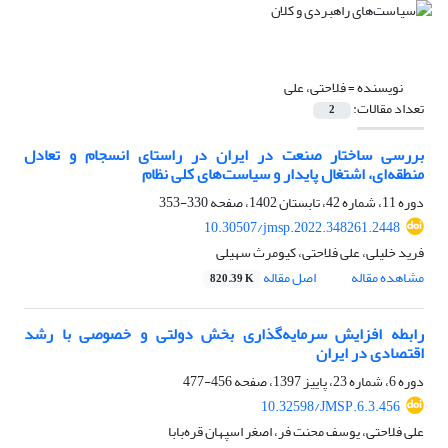
نویسنده =
فلاحتی، علی
تعداد مقالات:
2
بررسی ساختار صنعت در ایران در راستای انسجام و تعادل
منطقه‌ای، اشتغال پایدار و سیاست‌های کلی نظام
دوره 11، شماره 42، تابستان 1402، صفحه
330-353
10.30507/jmsp.2022.348261.2448
فرید خلیلی، علی فلاحتی، کیومرث سهیلی
مشاهده مقاله
اصل مقاله
820.39 K
رابطه افزایش سرمایه‌گذاری بخش دولتی و خصوصی با رشد
اقتصادی در ایران
دوره 6، شماره 23، پاییز 1397، صفحه
456-477
10.32598/JMSP.6.3.456
علی فلاحتی، یوسف محنت فر، اصغر اسپهان قره‌بابا