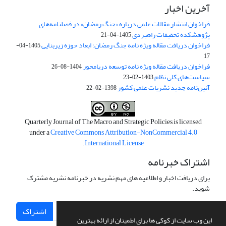
آخرین اخبار
فراخوان انتشار مقالات علمی درباره «جنگ رمضان» در فصلنامه‌های
پژوهشکده تحقیقات راهبردی
1405-04-21
فراخوان دریافت مقاله ویژه نامه جنگ رمضان؛ ابعاد حوزه زیربنایی
1405-04-
17
فراخوان دریافت مقاله ویژه نامه توسعه دریامحور
1404-08-26
سیاست‌های کلی نظام
1403-02-23
آئین‌نامه جدید نشریات علمی کشور
1398-02-22
Quarterly Journal of The Macro and Strategic Policies is licensed
under a
Creative Commons Attribution-NonCommercial 4.0
.
International License
اشتراک خبرنامه
برای دریافت اخبار و اطلاعیه های مهم نشریه در خبرنامه نشریه مشترک
شوید.
اشتراک
این وب سایت از کوکی ها برای اطمینان از ارائه بهترین