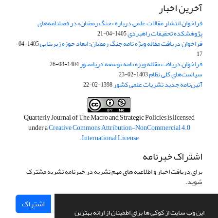
آخرین اخبار
فراخوان انتشار مقالات علمی درباره «جنگ رمضان» در فصلنامه‌های
پژوهشکده تحقیقات راهبردی
1405-04-21
فراخوان دریافت مقاله ویژه نامه جنگ رمضان؛ ابعاد حوزه زیربنایی
1405-04-
17
فراخوان دریافت مقاله ویژه نامه توسعه دریامحور
1404-08-26
سیاست‌های کلی نظام
1403-02-23
آئین‌نامه جدید نشریات علمی کشور
1398-02-22
Quarterly Journal of The Macro and Strategic Policies is licensed
under a
Creative Commons Attribution-NonCommercial 4.0
.
International License
اشتراک خبرنامه
برای دریافت اخبار و اطلاعیه های مهم نشریه در خبرنامه نشریه مشترک
شوید.
اشتراک
این وب سایت از کوکی ها برای اطمینان از ارائه بهترین