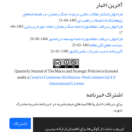
آخرین اخبار
فراخوان انتشار مقالات علمی درباره «جنگ رمضان» در فصلنامه‌های
پژوهشکده تحقیقات راهبردی
1405-04-21
فراخوان دریافت مقاله ویژه نامه جنگ رمضان؛ ابعاد حوزه زیربنایی
1405-04-
17
فراخوان دریافت مقاله ویژه نامه توسعه دریامحور
1404-08-26
سیاست‌های کلی نظام
1403-02-23
آئین‌نامه جدید نشریات علمی کشور
1398-02-22
Quarterly Journal of The Macro and Strategic Policies is licensed
under a
Creative Commons Attribution-NonCommercial 4.0
.
International License
اشتراک خبرنامه
برای دریافت اخبار و اطلاعیه های مهم نشریه در خبرنامه نشریه مشترک
شوید.
اشتراک
این وب سایت از کوکی ها برای اطمینان از ارائه بهترین