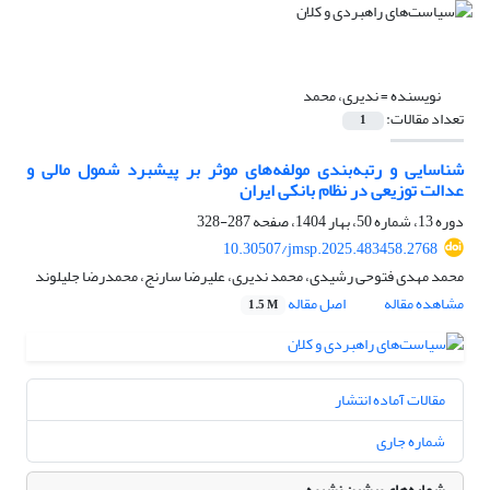
نویسنده =
ندیری، محمد
تعداد مقالات:
1
شناسایی و رتبه‌بندی مولفه‌های موثر بر پیشبرد شمول مالی و
عدالت توزیعی در نظام بانکی ایران
دوره 13، شماره 50، بهار 1404، صفحه
287-328
10.30507/jmsp.2025.483458.2768
محمد مهدی فتوحی رشیدی، محمد ندیری، علیرضا سارنج، محمدرضا جلیلوند
مشاهده مقاله
اصل مقاله
1.5 M
مقالات آماده انتشار
شماره جاری
شماره‌های پیشین نشریه