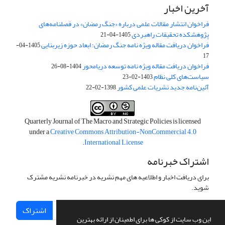
آخرین اخبار
فراخوان انتشار مقالات علمی درباره «جنگ رمضان» در فصلنامه‌های
پژوهشکده تحقیقات راهبردی
1405-04-21
فراخوان دریافت مقاله ویژه نامه جنگ رمضان؛ ابعاد حوزه زیربنایی
1405-04-
17
فراخوان دریافت مقاله ویژه نامه توسعه دریامحور
1404-08-26
سیاست‌های کلی نظام
1403-02-23
آئین‌نامه جدید نشریات علمی کشور
1398-02-22
Quarterly Journal of The Macro and Strategic Policies is licensed
under a
Creative Commons Attribution-NonCommercial 4.0
.
International License
اشتراک خبرنامه
برای دریافت اخبار و اطلاعیه های مهم نشریه در خبرنامه نشریه مشترک
شوید.
اشتراک
این وب سایت از کوکی ها برای اطمینان از ارائه بهترین