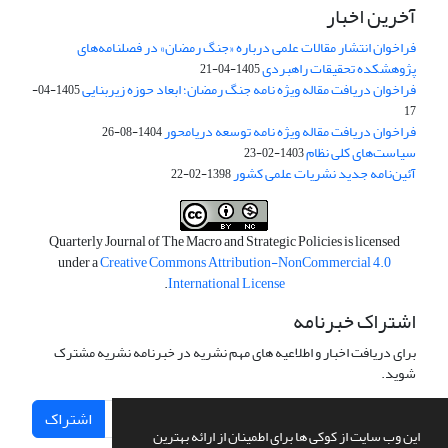
آخرین اخبار
فراخوان انتشار مقالات علمی درباره «جنگ رمضان» در فصلنامه‌های
پژوهشکده تحقیقات راهبردی
1405-04-21
فراخوان دریافت مقاله ویژه نامه جنگ رمضان؛ ابعاد حوزه زیربنایی
1405-04-
17
فراخوان دریافت مقاله ویژه نامه توسعه دریامحور
1404-08-26
سیاست‌های کلی نظام
1403-02-23
آئین‌نامه جدید نشریات علمی کشور
1398-02-22
Quarterly Journal of The Macro and Strategic Policies is licensed
under a
Creative Commons Attribution-NonCommercial 4.0
.
International License
اشتراک خبرنامه
برای دریافت اخبار و اطلاعیه های مهم نشریه در خبرنامه نشریه مشترک
شوید.
اشتراک
این وب سایت از کوکی ها برای اطمینان از ارائه بهترین