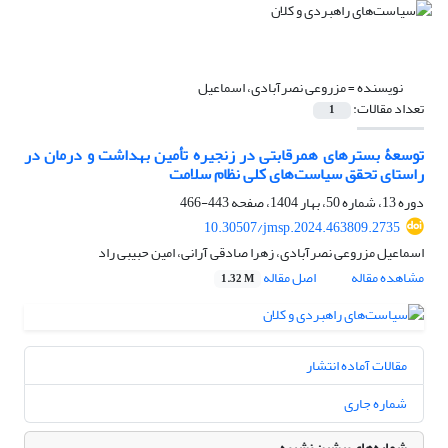
نویسنده =
مزروعی نصرآبادی، اسماعیل
تعداد مقالات:
1
توسعۀ بسترهای همرقابتی در زنجیره تأمین بهداشت و درمان در
راستای تحقق سیاست‌های کلی نظام سلامت
دوره 13، شماره 50، بهار 1404، صفحه
443-466
10.30507/jmsp.2024.463809.2735
اسماعیل مزروعی نصرآبادی، زهرا صادقی آرانی، امین حبیبی راد
مشاهده مقاله
اصل مقاله
1.32 M
مقالات آماده انتشار
شماره جاری
شماره‌های پیشین نشریه