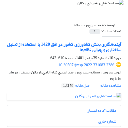
نویسنده =
حسن پور، سمانه
تعداد مقالات:
1
آینده‏نگاری بخش کشاورزی کشور در افق 1420 با استفاده از تحلیل
ساختاری و پویایی نظام‏ها
دوره 10، شماره 39، پاییز 1401، صفحه
610-642
10.30507/jmsp.2022.331083.2386
ایوب معروفی، سمانه حسن پور، امید امیدی شاه آبادی، اردلان حسینی، فرهاد
عزیزپور
مشاهده مقاله
اصل مقاله
1.42 M
مقالات آماده انتشار
شماره جاری