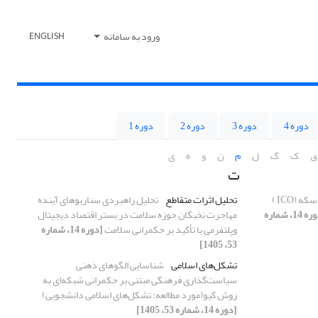
ورود به سامانه
ENGLISH
دوره 4
دوره 3
دوره 2
دوره 1
ق
ک
گ
ل
م
ن
و
ه
ی
ت
تحلیل جرم‌انگاری عرضه اولیه سکه (ICO )
تحلیل اثرات متقاطع
تحلیل راهبردی سناریوهای آینده
[دوره 14، شماره
مهاجرت نخبگان حوزه سلامت در بستر اقتصاد دیجیتال
وپلتفرمی با تأکید بر حکمرانی سلامت
[دوره 14، شماره
53، 1405]
تشکل‌های اسلامی
شناسایی الگوهای ذهنی
سیاست‌گذاری فرهنگی مبتنی بر حکمرانی شبکه‌ای به
روش کیو(مورد مطالعه: تشکل‌های اسلامی دانشجویی)
[دوره 14، شماره 53، 1405]