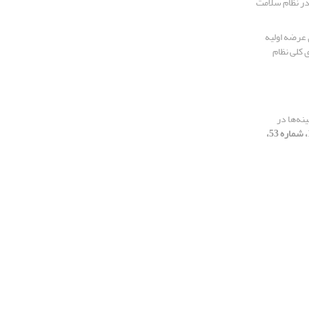
ر نظام سلامت
 عرضه اولیه
نه‌ها در
[دوره 14، شماره 53،