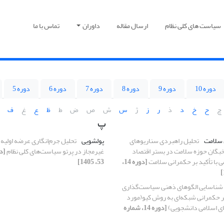
سیاست های کلی نظام
ارسال مقاله
داوران
تماس با ما
دوره 10
دوره 9
دوره 8
دوره 7
دوره 6
دوره 5
چ
ح
خ
د
ذ
ر
ز
ژ
س
ش
ص
ض
ط
ظ
ع
غ
ف
پ
 سلامت
تحلیل راهبردی سناریوهای
پولشویی
خبگان حوزه سلامت در بستر اقتصاد
غیرمجاز در پرتو سیاست‌های کلی نظام
ی با تأکید بر حکمرانی سلامت
[دوره 14،
53، 1405]
شناسایی الگوهای ذهنی سیاست‌گذاری
ر حکمرانی شبکه‌ای به روش کیو(مورد
ای اسلامی دانشجویی)
[دوره 14، شماره