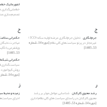
انفورماتیک خط‌
خط‌مشی‌گذاری در
تصمیم‌سازی مد
ج
ح
جرم‌انگاری
تحلیل جرم‌انگاری عرضه اولیه سکه (ICO )
حکمرانی سلامت
غیرمجاز در پرتو سیاست‌های کلی نظام
[دوره 14، شماره
مهاجرت نخبگان 
53، 1405]
وپلتفرمی با تأک
53، 1405]
حکمرانی شبکه‌ا
سیاست‌گذاری فر
روش کیو(مورد م
[دوره 14، شماره 53، 1405]
ر
ز
رشد معنوی کارکنان
شناسایی عوامل موثر بر رشد
زمینه و محیط س
معنوی کارکنان در راستای سیاست های کلی نظام اداری
اجرای سیاست‌ها
[دوره 14، شماره 53، 1405]