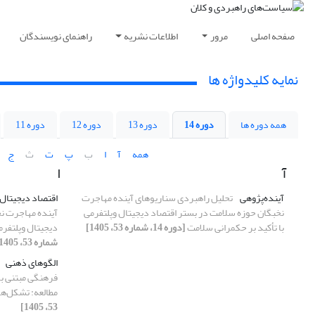
صفحه اصلی
مرور
اطلاعات نشریه
راهنمای نویسندگان
نمایه کلیدواژه ها
همه دوره ها
دوره 14
دوره 13
دوره 12
دوره 11
همه
آ
ا
ب
پ
ت
ث
ج
آ
ا
آینده‌پژوهی
تحلیل راهبردی سناریوهای آینده مهاجرت
اقتصاد دیجیتال
نخبگان حوزه سلامت در بستر اقتصاد دیجیتال وپلتفرمی
آینده مهاجرت ن
با تأکید بر حکمرانی سلامت
[دوره 14، شماره 53، 1405]
دیجیتال وپلتفرم
شماره 53، 1405]
الگوهای ذهنی
فرهنگی مبتنی ب
مطالعه: تشکل‌ه
53، 1405]