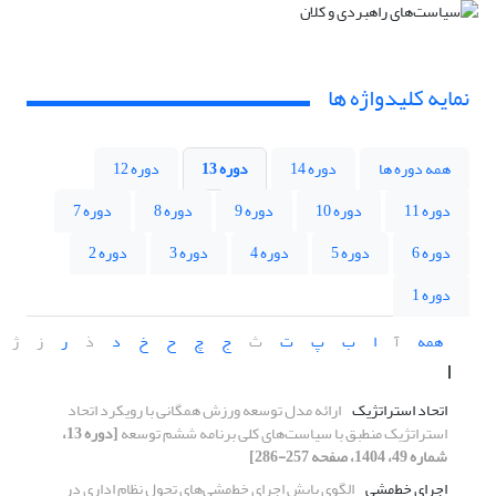
نمایه کلیدواژه ها
همه دوره ها
دوره 14
دوره 13
دوره 12
دوره 11
دوره 10
دوره 9
دوره 8
دوره 7
دوره 6
دوره 5
دوره 4
دوره 3
دوره 2
دوره 1
همه
آ
ا
ب
پ
ت
ث
ج
چ
ح
خ
د
ذ
ر
ز
ژ
ا
اتحاد استراتژیک
ارائه مدل توسعه ورزش همگانی با رویکرد اتحاد
استراتژیک منطبق با سیاست‌های کلی برنامه ششم توسعه
[دوره 13،
شماره 49، 1404، صفحه 257-286]
اجرای خط‌مشی
الگوی پایش اجرای خط‌مشی‌های تحول نظام اداری در