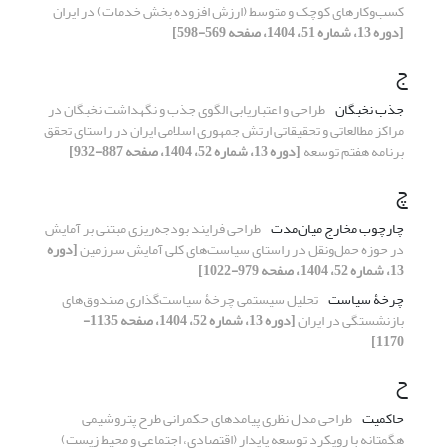
کسب‌وکارهای کوچک و متوسط (ارزش افزوده بخش خدمات) در ایران
[دوره 13، شماره 51، 1404، صفحه 569-598]
ج
جذب نخبگان
طراحی و اعتباریابی الگوی جذب و نگهداشت نخبگان در
مراکز مطالعاتی و تحقیقاتی ارتش جمهوری اسلامی ایران در راستای تحقق
برنامه هفتم توسعه
[دوره 13، شماره 52، 1404، صفحه 887-932]
چ
چارچوب مخارج میان‌مدت
طراحی فرایند بودجه‌ریزی مبتنی بر آمایش
در حوزه حمل‌ونقل در راستای سیاست‌های کلی آمایش سرزمین
[دوره
13، شماره 52، 1404، صفحه 979-1022]
چرخۀ سیاست
تحلیل سیستمی چرخۀ سیاست‌گذاری صندوق‌های
بازنشستگی در ایران
[دوره 13، شماره 52، 1404، صفحه 1135-
1170]
ح
حاکمیت
طراحی مدل نظری پیامدهای حکمرانی طرح پتروشیمی
هگمتانه با رویکرد توسعه پایدار (اقتصادی، اجتماعی و محیط زیست)