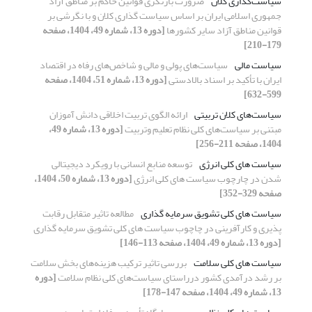
سیاست‌گذاری کلان
ضرورت بازنگری قوانین حاکم بر مناطق آزاد
جمهوری اسلامی ایران بر اساس سیاست گذاری کلان و با نگرشی بر
قوانین مناطق آزاد سایر کشورها
[دوره 13، شماره 49، 1404، صفحه
179-210]
سیاست مالی
سیاست‌های پولی و مالی و شاخص‌های رفاه در اقتصاد
ایران با تأکید بر اسناد بالادستی
[دوره 13، شماره 51، 1404، صفحه
599-632]
سیاست‌های کلان تربیتی
ارائه الگوی تربیت اخلاقی دانش آموزان
مبتنی بر سیاست‌های کلی نظام تعلیم وتربیت
[دوره 13، شماره 49،
1404، صفحه 211-256]
سیاست های کلی انرژی
توسعه منابع انسانی با رویکرد دیجیتالی
شدن در چارچوب سیاست های کلی انرژی
[دوره 13، شماره 50، 1404،
صفحه 329-352]
سیاست های کلی تشویق سرمایه گذاری
مطالعه تاثیر متقابل رقابت
پذیری و کارآفرینی در چاچوب سیاست های کلی تشویق سرمایه گذاری
[دوره 13، شماره 49، 1404، صفحه 113-146]
سیاست های کلی سلامت
بررسی تاثیر ترکیب هزینه‌های بخش سلامت
بر رشد درآمدی کشور درراستای سیاست‌های کلی نظام سلامت
[دوره
13، شماره 49، 1404، صفحه 147-178]