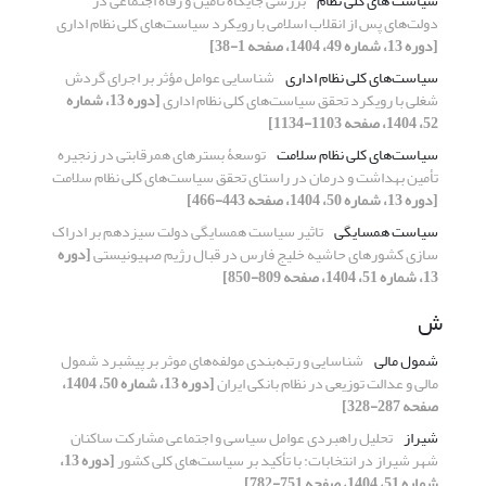
سیاست های کلی نظام
بررسی جایگاه تأمین و رفاه اجتماعی در
دولت‌های پس از انقلاب اسلامی با رویکرد سیاست‌های کلی نظام اداری
[دوره 13، شماره 49، 1404، صفحه 1-38]
سیاست‌های کلی نظام اداری
شناسایی عوامل مؤثر بر اجرای گردش
شغلی با رویکرد تحقق سیاست‌های کلی نظام اداری
[دوره 13، شماره
52، 1404، صفحه 1103-1134]
سیاست‌های کلی نظام سلامت
توسعۀ بسترهای همرقابتی در زنجیره
تأمین بهداشت و درمان در راستای تحقق سیاست‌های کلی نظام سلامت
[دوره 13، شماره 50، 1404، صفحه 443-466]
سیاست همسایگی
تاثیر سیاست همسایگی دولت سیزدهم بر ادراک
سازی کشورهای حاشیه خلیج فارس در قبال رژیم صهیونیستی
[دوره
13، شماره 51، 1404، صفحه 809-850]
ش
شمول مالی
شناسایی و رتبه‌بندی مولفه‌های موثر بر پیشبرد شمول
مالی و عدالت توزیعی در نظام بانکی ایران
[دوره 13، شماره 50، 1404،
صفحه 287-328]
شیراز
تحلیل راهبردی عوامل سیاسی و اجتماعی مشارکت ساکنان
شهر شیراز در انتخابات: با تأکید بر سیاست‌های کلی کشور
[دوره 13،
شماره 51، 1404، صفحه 751-782]