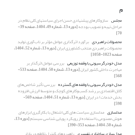
م
مجلس
سازوکارهای پیشنهادی حسن اجرای سیاستهای کلی نظام در
مراحل تهیه و تصویب بودجه
[دوره 13، شماره 49، 1404، صفحه 39-
70]
محصولات راهبردی
برآورد اثرگذاری عوامل مؤثر بر تاب‌آوری تولید
محصولات راهبردی منتخب کشاورزی ایران
[دوره 13، شماره 52، 1404،
صفحه 1023-1058]
مدل خودرگرسیونی با وقفه توزیعی
بررسی عوامل اثرگذار بر
مهاجرت داخلی کشور ایران
[دوره 13، شماره 50، 1404، صفحه 533-
568]
مدل خودرگرسیونی با وقفه های گسترده
بررسی تأثیر شاخص‌های
کلان اقتصادی بر رشد کسب‌وکارهای کوچک و متوسط (ارزش افزوده
بخش خدمات) در ایران
[دوره 13، شماره 51، 1404، صفحه 569-
598]
مدلسازی
مدلسازی سیاست های کلی اشتغال با بکارگیری ابزارهای
هوش مصنوعی با استفاده از رویکرد پویایی شناسی سیستم
[دوره 13،
شماره 50، 1404، صفحه 353-390]
مدل‌سازی ساختاری تفسیری
راهبردهای کنترل تلاطم در بازار