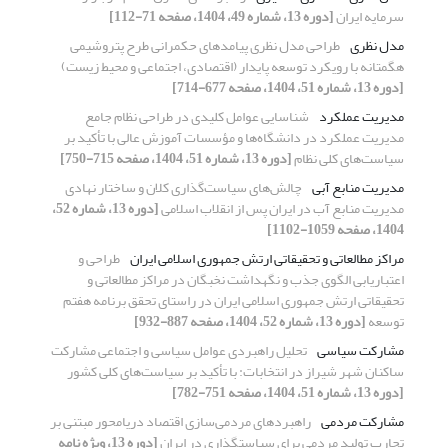
سرمایه ایران
[دوره 13، شماره 49، 1404، صفحه 71-112]
مدل نظری
طراحی مدل نظری پیامدهای حکمرانی طرح پتروشیمی
هگمتانه با رویکرد توسعه پایدار (اقتصادی، اجتماعی و محیط زیست)
[دوره 13، شماره 51، 1404، صفحه 677-714]
مدیریت عملکرد
شناسایی عوامل کلیدی در طراحی نظام جامع
مدیریت عملکرد در دانشگاه‌ها و مؤسسات آموزش عالی با تأکید بر
سیاست‌های کلی نظام
[دوره 13، شماره 51، 1404، صفحه 715-750]
مدیریت منابع آبی
چالش‌های سیاست‌گذاری کلان و ساختار نهادی
مدیریت منابع آب در ایران پس از انقلاب اسلامی
[دوره 13، شماره 52،
1404، صفحه 1059-1102]
مراکز مطالعاتی و تحقیقاتی ارتش جمهوری اسلامی ایران
طراحی و
اعتباریابی الگوی جذب و نگهداشت نخبگان در مراکز مطالعاتی و
تحقیقاتی ارتش جمهوری اسلامی ایران در راستای تحقق برنامه هفتم
توسعه
[دوره 13، شماره 52، 1404، صفحه 887-932]
مشارکت سیاسی
تحلیل راهبردی عوامل سیاسی و اجتماعی مشارکت
ساکنان شهر شیراز در انتخابات: با تأکید بر سیاست‌های کلی کشور
[دوره 13، شماره 51، 1404، صفحه 751-782]
مشارکت مردمی
راهبردهای مردمی‌سازی اقتصاد دریامحور مبتنی بر
تجارب تولید مردمی برای سیاستگذاری در ایران
[دوره 13، ویژه نامه