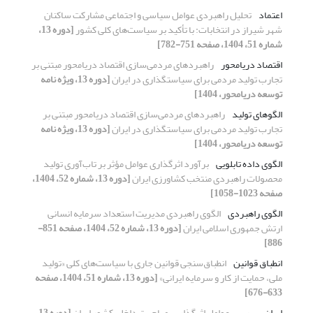
اعتماد
تحلیل راهبردی عوامل سیاسی و اجتماعی مشارکت ساکنان
شهر شیراز در انتخابات: با تأکید بر سیاست‌های کلی کشور
[دوره 13،
شماره 51، 1404، صفحه 751-782]
اقتصاد دریامحور
راهبردهای مردمی‌سازی اقتصاد دریامحور مبتنی بر
تجارب تولید مردمی برای سیاستگذاری در ایران
[دوره 13، ویژه نامه
توسعه دریامحور، 1404]
الگوهای تولید
راهبردهای مردمی‌سازی اقتصاد دریامحور مبتنی بر
تجارب تولید مردمی برای سیاستگذاری در ایران
[دوره 13، ویژه نامه
توسعه دریامحور، 1404]
الگوی داده تابلویی
برآورد اثرگذاری عوامل مؤثر بر تاب‌آوری تولید
محصولات راهبردی منتخب کشاورزی ایران
[دوره 13، شماره 52، 1404،
صفحه 1023-1058]
الگوی راهبردی
الگوی راهبردی مدیریت استعداد سرمایه انسانی
ارتش جمهوری اسلامی ایران
[دوره 13، شماره 52، 1404، صفحه 851-
886]
انطباق قوانین
انطباق‌سنجی قوانین جاری با سیاست‌های کلی «تولید
ملی، حمایت از کار و سرمایه ایرانی»
[دوره 13، شماره 51، 1404، صفحه
633-676]
ایران
بررسی عوامل اثرگذار بر مهاجرت داخلی کشور ایران
[دوره 13،