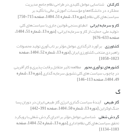
کارکنان
شناسایی عوامل کلیدی در طراحی نظام جامع مدیریت
عملکرد در دانشگاه‌ها و مؤسسات آموزش عالی با تأکید بر
سیاست‌های کلی نظام
[دوره 13، شماره 51، 1404، صفحه 715-750]
کار و سرمایه ایرانی
انطباق‌سنجی قوانین جاری با سیاست‌های کلی
«تولید ملی، حمایت از کار و سرمایه ایرانی»
[دوره 13، شماره 51، 1404،
صفحه 633-676]
کشاورزی
برآورد اثرگذاری عوامل مؤثر بر تاب‌آوری تولید محصولات
راهبردی منتخب کشاورزی ایران
[دوره 13، شماره 52، 1404، صفحه
1023-1058]
کشورهای نوآوری محور
مطالعه تاثیر متقابل رقابت پذیری و کارآفرینی
در چاچوب سیاست های کلی تشویق سرمایه گذاری
[دوره 13، شماره
49، 1404، صفحه 113-146]
گ
گاز طبیعی
آیندۀ سیاست گذاری انرژی گاز طبیعی ایران در دوران پسا
جنگ اوکراین
[دوره 13، شماره 50، 1404، صفحه 391-442]
گردش شغلی
شناسایی عوامل مؤثر بر اجرای گردش شغلی با رویکرد
تحقق سیاست‌های کلی نظام اداری
[دوره 13، شماره 52، 1404، صفحه
1103-1134]