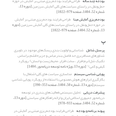
بودجه چندساله
طراحی فرایند بودجه‌ریزی مبتنی بر آمایش در حوزه
حمل‌ونقل در راستای سیاست‌های کلی آمایش سرزمین
[دوره 13،
شماره 52، 1404، صفحه 979-1022]
بودجه‌ریزی آمایش مبنا
طراحی فرایند بودجه‌ریزی مبتنی بر آمایش
در حوزه حمل‌ونقل در راستای سیاست‌های کلی آمایش سرزمین
[دوره
13، شماره 52، 1404، صفحه 979-1022]
پ
پرسنل شاغل
شناسایی و اولویت بندی ریسک‌های موجود در ناوبری
شناورهای مسافربری حد فاصل بندرعباس و جزیره قشم براساس
تکنیک شل(نرم افزار ، سخت افزار، محیط زیست و انسان): رویکرد
کیفی و کمی)"
[دوره 13، ویژه نامه توسعه دریامحور، 1404]
پویایی شناسی سیستم
مدلسازی سیاست های کلی اشتغال با
بکارگیری ابزارهای هوش مصنوعی با استفاده از رویکرد پویایی شناسی
سیستم
[دوره 13، شماره 50، 1404، صفحه 353-390]
پیشرفت دریایی
تحلیل سیستمی‌ فعالیت‌های‌ بندری در توسعه
دریامحور جمهوری اسلامی ایران و ارائه راهکارهای سیاستی
[دوره 13،
شماره 52، 1404، صفحه 933-978]
پیوند برنامه و بودجه
طراحی فرایند بودجه‌ریزی مبتنی بر آمایش در