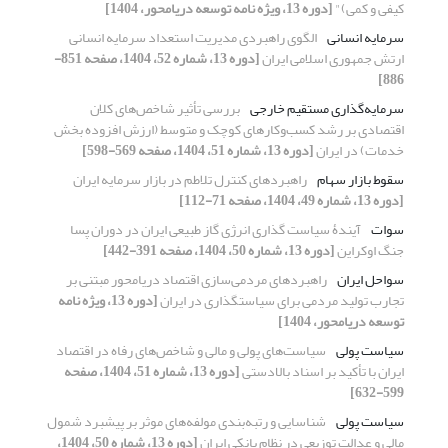
کیفی و کمی)"
[دوره 13، ویژه نامه توسعه دریامحور، 1404]
سرمایه انسانی
الگوی راهبردی مدیریت استعداد سرمایه انسانی
ارتش جمهوری اسلامی ایران
[دوره 13، شماره 52، 1404، صفحه 851-
886]
سرمایه‌گذاری مستقیم خارجی
بررسی تأثیر شاخص‌های کلان
اقتصادی بر رشد کسب‌وکارهای کوچک و متوسط (ارزش افزوده بخش
خدمات) در ایران
[دوره 13، شماره 51، 1404، صفحه 569-598]
سقوط بازار سهام
راهبردهای کنترل تلاطم در بازار سرمایه ایران
[دوره 13، شماره 49، 1404، صفحه 71-112]
سوات
آیندۀ سیاست گذاری انرژی گاز طبیعی ایران در دوران پسا
جنگ اوکراین
[دوره 13، شماره 50، 1404، صفحه 391-442]
سواحل ایران
راهبردهای مردمی‌سازی اقتصاد دریامحور مبتنی بر
تجارب تولید مردمی برای سیاستگذاری در ایران
[دوره 13، ویژه نامه
توسعه دریامحور، 1404]
سیاست پولی
سیاست‌های پولی و مالی و شاخص‌های رفاه در اقتصاد
ایران با تأکید بر اسناد بالادستی
[دوره 13، شماره 51، 1404، صفحه
599-632]
سیاست پولی
شناسایی و رتبه‌بندی مولفه‌های موثر بر پیشبرد شمول
مالی و عدالت توزیعی در نظام بانکی ایران
[دوره 13، شماره 50، 1404،