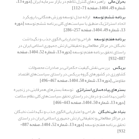
بحران مالی
راهبردهای کنترل تلاطم در بازار سرمایه ایران
[دوره 13،
شماره 49، 1404، صفحه 71-112]
برنامه ششم توسعه
ارائه مدل توسعه ورزش همگانی با رویکرد
اتحاد استراتژیک منطبق با سیاست‌های کلی برنامه ششم توسعه
[دوره
13، شماره 49، 1404، صفحه 257-286]
برنامه هفتم توسعه
طراحی و اعتباریابی الگوی جذب و نگهداشت
نخبگان در مراکز مطالعاتی و تحقیقاتی ارتش جمهوری اسلامی ایران در
راستای تحقق برنامه هفتم توسعه
[دوره 13، شماره 52، 1404، صفحه
887-932]
بریکس
بررسی نقش کیفیت حکمرانی بر صادرات محصولات
کشاورزی در کشورهای گروه بریکس در راستای سیاست‌های اقتصاد
مقاومتی
[دوره 13، شماره 50، 1404، صفحه 467-496]
بسترهای پیاده‌سازی استراتژی
توسعۀ بسترهای همرقابتی در زنجیره
تأمین بهداشت و درمان در راستای تحقق سیاست‌های کلی نظام سلامت
[دوره 13، شماره 50، 1404، صفحه 443-466]
بنیاد ملی نخبگان
طراحی و اعتباریابی الگوی جذب و نگهداشت نخبگان
در مراکز مطالعاتی و تحقیقاتی ارتش جمهوری اسلامی ایران در راستای
تحقق برنامه هفتم توسعه
[دوره 13، شماره 52، 1404، صفحه 887-
932]