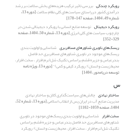
رویکرد چندکی
بررسی تاثیر ترکیب هزینه‌های بخش سلامت بر رشد
درآمدی کشور درراستای سیاست‌های کلی نظام سلامت
[دوره 13،
شماره 49، 1404، صفحه 147-178]
رویکرد دیجیتال
توسعه منابع انسانی با رویکرد دیجیتالی شدن در
چارچوب سیاست های کلی انرژی
[دوره 13، شماره 50، 1404، صفحه
329-352]
ریسک‌های ناوبری شناورهای مسافربری
شناسایی و اولویت بندی
ریسک‌های موجود در ناوبری شناورهای مسافربری حد فاصل
بندرعباس و جزیره قشم براساس تکنیک شل(نرم افزار ، سخت افزار،
محیط زیست و انسان): رویکرد کیفی و کمی)"
[دوره 13، ویژه نامه
توسعه دریامحور، 1404]
س
ساختار نهادی
چالش‌های سیاست‌گذاری کلان و ساختار نهادی
مدیریت منابع آب در ایران پس از انقلاب اسلامی
[دوره 13، شماره 52،
1404، صفحه 1059-1102]
سخت‌ افزار
شناسایی و اولویت بندی ریسک‌های موجود در ناوبری
شناورهای مسافربری حد فاصل بندرعباس و جزیره قشم براساس
تکنیک شل(نرم افزار ، سخت افزار، محیط زیست و انسان): رویکرد