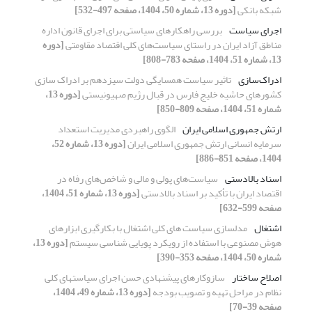
شبکه بانکی
[دوره 13، شماره 50، 1404، صفحه 497-532]
اجرای سیاست
بررسی راهکارهای سیاستی برای اجرای قانون اداره
مناطق آزاد ایران در راستای سیاست‌های کلی اقتصاد مقاومتی
[دوره
13، شماره 51، 1404، صفحه 783-808]
ادراک‌سازی
تاثیر سیاست همسایگی دولت سیزدهم بر ادراک سازی
کشورهای حاشیه خلیج فارس در قبال رژیم صهیونیستی
[دوره 13،
شماره 51، 1404، صفحه 809-850]
ارتش جمهوری اسلامی ایران
الگوی راهبردی مدیریت استعداد
سرمایه انسانی ارتش جمهوری اسلامی ایران
[دوره 13، شماره 52،
1404، صفحه 851-886]
اسناد بالادستی
سیاست‌های پولی و مالی و شاخص‌های رفاه در
اقتصاد ایران با تأکید بر اسناد بالادستی
[دوره 13، شماره 51، 1404،
صفحه 599-632]
اشتغال
مدلسازی سیاست های کلی اشتغال با بکارگیری ابزارهای
هوش مصنوعی با استفاده از رویکرد پویایی شناسی سیستم
[دوره 13،
شماره 50، 1404، صفحه 353-390]
اصلاح ساختار
سازوکارهای پیشنهادی حسن اجرای سیاستهای کلی
نظام در مراحل تهیه و تصویب بودجه
[دوره 13، شماره 49، 1404،
صفحه 39-70]