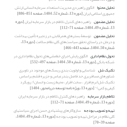
تحلیل محتوا
الگوی راهبردی مدیریت استعداد سرمایه انسانی ارتش
جمهوری اسلامی ایران
[دوره 13، شماره 52، 1404، صفحه 851-886]
تحلیل مضمون
راهبردهای کنترل تلاطم در بازار سرمایه ایران
[دوره
13، شماره 49، 1404، صفحه 71-112]
تحلیل مضمون
توسعۀ بسترهای همرقابتی در زنجیره تأمین بهداشت
و درمان در راستای تحقق سیاست‌های کلی نظام سلامت
[دوره 13،
شماره 50، 1404، صفحه 443-466]
تحول نظام اداری
الگوی پایش اجرای خط‌مشی‌های تحول نظام اداری در
شبکه بانکی
[دوره 13، شماره 50، 1404، صفحه 497-532]
تکنیک شل
شناسایی و اولویت بندی ریسک‌های موجود در ناوبری
شناورهای مسافربری حد فاصل بندرعباس و جزیره قشم براساس
تکنیک شل(نرم افزار ، سخت افزار، محیط زیست و انسان): رویکرد
کیفی و کمی)"
[دوره 13، ویژه نامه توسعه دریامحور، 1404]
تلاطم بازار سرمایه
راهبردهای کنترل تلاطم در بازار سرمایه ایران
[دوره 13، شماره 49، 1404، صفحه 71-112]
تهیه و تصویب بودجه
سازوکارهای پیشنهادی حسن اجرای سیاستهای
کلی نظام در مراحل تهیه و تصویب بودجه
[دوره 13، شماره 49، 1404،
صفحه 39-70]