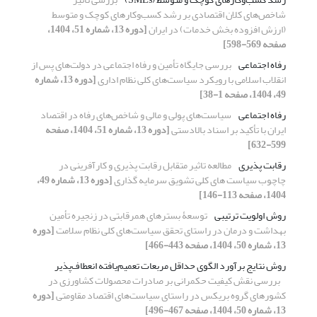
شاخص‌های کلان اقتصادی بر رشد کسب‌وکارهای کوچک و متوسط
(ارزش افزوده بخش خدمات) در ایران
[دوره 13، شماره 51، 1404،
صفحه 569-598]
رفاه اجتماعی
بررسی جایگاه تأمین و رفاه اجتماعی در دولت‌های پس از
انقلاب اسلامی با رویکرد سیاست‌های کلی نظام اداری
[دوره 13، شماره
49، 1404، صفحه 1-38]
رفاه اجتماعی
سیاست‌های پولی و مالی و شاخص‌های رفاه در اقتصاد
ایران با تأکید بر اسناد بالادستی
[دوره 13، شماره 51، 1404، صفحه
599-632]
رقابت پذیری
مطالعه تاثیر متقابل رقابت پذیری و کارآفرینی در
چاچوب سیاست های کلی تشویق سرمایه گذاری
[دوره 13، شماره 49،
1404، صفحه 113-146]
روش اولویت ترتیبی
توسعۀ بسترهای همرقابتی در زنجیره تأمین
بهداشت و درمان در راستای تحقق سیاست‌های کلی نظام سلامت
[دوره
13، شماره 50، 1404، صفحه 443-466]
روش نتایج برآورد الگوی حداقل مربعات تعمیم‌یافته انعطاف‌پذیر
بررسی نقش کیفیت حکمرانی بر صادرات محصولات کشاورزی در
کشورهای گروه بریکس در راستای سیاست‌های اقتصاد مقاومتی
[دوره
13، شماره 50، 1404، صفحه 467-496]