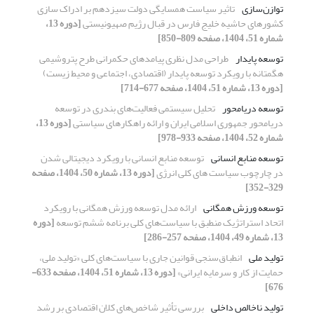
توازن‌سازی
تاثیر سیاست همسایگی دولت سیزدهم بر ادراک سازی
کشورهای حاشیه خلیج فارس در قبال رژیم صهیونیستی
[دوره 13،
شماره 51، 1404، صفحه 809-850]
توسعه پایدار
طراحی مدل نظری پیامدهای حکمرانی طرح پتروشیمی
هگمتانه با رویکرد توسعه پایدار (اقتصادی، اجتماعی و محیط زیست)
[دوره 13، شماره 51، 1404، صفحه 677-714]
توسعه دریامحور
تحلیل سیستمی‌ فعالیت‌های‌ بندری در توسعه
دریامحور جمهوری اسلامی ایران و ارائه راهکارهای سیاستی
[دوره 13،
شماره 52، 1404، صفحه 933-978]
توسعه منابع انسانی
توسعه منابع انسانی با رویکرد دیجیتالی شدن
در چارچوب سیاست های کلی انرژی
[دوره 13، شماره 50، 1404، صفحه
329-352]
توسعه ورزش همگانی
ارائه مدل توسعه ورزش همگانی با رویکرد
اتحاد استراتژیک منطبق با سیاست‌های کلی برنامه ششم توسعه
[دوره
13، شماره 49، 1404، صفحه 257-286]
تولید ملی
انطباق‌سنجی قوانین جاری با سیاست‌های کلی «تولید ملی،
حمایت از کار و سرمایه ایرانی»
[دوره 13، شماره 51، 1404، صفحه 633-
676]
تولید ناخالص داخلی
بررسی تأثیر شاخص‌های کلان اقتصادی بر رشد