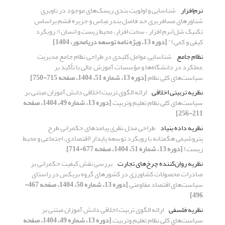
نرم‌افزار
شناسایی و اولویت بندی ریسک‌های موجود در ناوبری
شناورهای مسافربری حد فاصل بندرعباس و جزیره قشم براساس
تکنیک شل(نرم افزار ، سخت افزار، محیط زیست و انسان): رویکرد
کیفی و کمی)"
[دوره 13، ویژه نامه توسعه دریامحور، 1404]
نظام جامع
شناسایی عوامل کلیدی در طراحی نظام جامع مدیریت
عملکرد در دانشگاه‌ها و مؤسسات آموزش عالی با تأکید بر
سیاست‌های کلی نظام
[دوره 13، شماره 51، 1404، صفحه 715-750]
نظریه تربیتی اخلاقی
ارائه الگوی تربیت اخلاقی دانش آموزان مبتنی بر
سیاست‌های کلی نظام تعلیم وتربیت
[دوره 13، شماره 49، 1404، صفحه
211-256]
نظریه داده بنیاد
طراحی مدل نظری پیامدهای حکمرانی طرح
پتروشیمی هگمتانه با رویکرد توسعه پایدار (اقتصادی، اجتماعی و محیط
زیست)
[دوره 13، شماره 51، 1404، صفحه 677-714]
نظریه روان‌کننده چرخ‌های تجارت
بررسی نقش کیفیت حکمرانی بر
صادرات محصولات کشاورزی در کشورهای گروه بریکس در راستای
سیاست‌های اقتصاد مقاومتی
[دوره 13، شماره 50، 1404، صفحه 467-
496]
نظریه فلسفی
ارائه الگوی تربیت اخلاقی دانش آموزان مبتنی بر
سیاست‌های کلی نظام تعلیم وتربیت
[دوره 13، شماره 49، 1404، صفحه