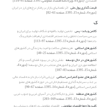
اقتصادی)
[دوره 4، ویژه نامه اقتصاد مقاومتی، 1395، صفحه 91-114]
قیمت گذاری پول ملی
اثر نقصانهای بازار بر رفتار نرخ‌های ارز در ایران
[دوره 4، شماره 15، 1395، صفحه 61-82]
ک
کالمن و باند- پس
تخمین تولید بالقوه و شکاف تولید برای ایران و
بررسی سیاست تحقق رشد مستمر اقتصادی (رهیافت فیلترینگ
داده‌ها)
[دوره 4، شماره 13، 1395، صفحه 97-113]
کشورهای اسلامی
هزینه‌های سلامت و امید به زندگی در کشورهای
اسلامی
[دوره 4، شماره 13، 1395، صفحه 25-40]
کشورهای در حال توسعه
نقش زنان در بهبود فضای کسب و کار
(مطالعه موردی: ایران و کشورهای منتخب درحال توسعه)
[دوره 4،
شماره 15، 1395، صفحه 83-107]
کشورهای عضو کنفرانس اسلامی
ارزیابی اثرات بازدارنده فساد مالی
بر جذب سرمایه گذاری مستقیم خارجی در حوزه کشورهای عضو
کنفرانس اسلامی
[دوره 4، شماره 14، 1395، صفحه 67-90]
کشورهای منطقه
نقش و جایگاه ایران در آسیای غربی و جنوب غربی
[دوره 4، شماره 13، 1395، صفحه 169-203]
کلید واژه ها:اقتصاد مقاومتی
اقتصاد مقاومتی و راه های دستیابی به