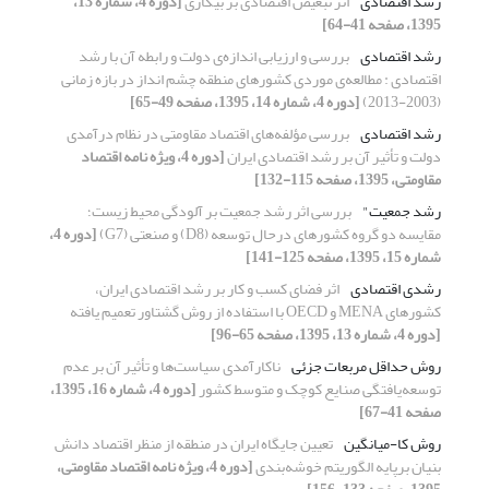
رشد اقتصادی
اثر تبعیض اقتصادی بر بیکاری
[دوره 4، شماره 13،
1395، صفحه 41-64]
رشد اقتصادی
بررسی و ارزیابی اندازه‌ی دولت و رابطه آن با رشد
اقتصادی : مطالعه‌ی موردی کشورهای منطقه چشم انداز در بازه زمانی
(2003-2013)
[دوره 4، شماره 14، 1395، صفحه 49-65]
رشد اقتصادی
بررسی مؤلفه‌های اقتصاد مقاومتی در نظام درآمدی
دولت و تأثیر آن بر رشد اقتصادی ایران
[دوره 4، ویژه نامه اقتصاد
مقاومتی، 1395، صفحه 115-132]
رشد جمعیت"
بررسی اثر رشد جمعیت بر آلودگی محیط زیست؛
مقایسه دو گروه کشورهای درحال توسعه (D8) و صنعتی (G7)
[دوره 4،
شماره 15، 1395، صفحه 125-141]
رشدی اقتصادی
اثر فضای کسب و کار بر رشد اقتصادی ایران،
کشورهای MENA و OECD با استفاده از روش گشتاور تعمیم یافته
[دوره 4، شماره 13، 1395، صفحه 65-96]
روش حداقل مربعات جزئی
ناکارآمدی سیاست‌ها و تأثیر آن بر عدم
توسعه‌یافتگی صنایع کوچک و متوسط کشور
[دوره 4، شماره 16، 1395،
صفحه 41-67]
روش کا-میانگین
تعیین جایگاه ایران در منطقه از منظر اقتصاد دانش
بنیان برپایه الگوریتم خوشه‌بندی
[دوره 4، ویژه نامه اقتصاد مقاومتی،