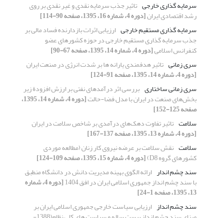
سرمایه گذاری خارجی
تاثیر جذب سرمایه نقدی و غیر نقدی بر روی
رشد اقتصادی ایران
[دوره 4، شماره 16، 1395، صفحه 90-114]
سرمایه گذاری مستقیم خارجی
ارزیابی اثرات بازدارنده فساد مالی بر
جذب سرمایه گذاری مستقیم خارجی در حوزه کشورهای عضو
کنفرانس اسلامی
[دوره 4، شماره 14، 1395، صفحه 67-90]
سری زمانی
تاثیر هدفمندی یارانه ها بر شدت انرژی در صنعت ایران
[دوره 4، شماره 14، 1395، صفحه 91-124]
سری زمانی ساختاری
بررسی اثر درآمدهای نفتی بر ارزش افزودة زیر
بخش‌های صنعت در ایران با مدل فضا-حالت
[دوره 4، شماره 14، 1395،
صفحه 125-152]
سلامت
تاثیر تفاوت دهک‌های درآمدی بر شاخص سلامت در ایران
[دوره 4، شماره 13، 1395، صفحه 137-167]
سلامت
نقش سلامت بر عرضه نیروی کار زنان (مطالعه موردی
کشورهای گروه D8)
[دوره 4، شماره 15، 1395، صفحه 109-124]
سند چشم اندار
ارائه الگوی بهینه مدیریت دانش در دانشگاه منطبق
با سند چشم انداز جمهوری اسلامی ایران در افق 1404
[دوره 4، شماره
13، 1395، صفحه 1-24]
سند چشم انداز
ارزیابی سیاست خارجی جمهوری اسلامی ایران بر
مبنای سند چشم انداز بیست ساله و سیاست های کلی نظام(1388-