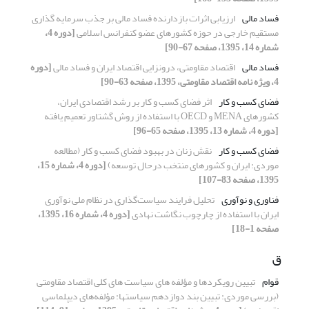
فساد مالی
ارزیابی اثرات بازدارنده فساد مالی بر جذب سرمایه گذاری
مستقیم خارجی در حوزه کشورهای عضو کنفرانس اسلامی
[دوره 4،
شماره 14، 1395، صفحه 67-90]
فساد مالی
اقتصاد مقاومتی، درونزایی اقتصاد ایران و فساد مالی
[دوره
4، ویژه نامه اقتصاد مقاومتی، 1395، صفحه 63-90]
فضای کسب و کار
اثر فضای کسب و کار بر رشد اقتصادی ایران،
کشورهای MENA و OECD با استفاده از روش گشتاور تعمیم یافته
[دوره 4، شماره 13، 1395، صفحه 65-96]
فضای کسب و کار
نقش زنان در بهبود فضای کسب و کار (مطالعه
موردی: ایران و کشورهای منتخب درحال توسعه)
[دوره 4، شماره 15،
1395، صفحه 83-107]
فناوری و نوآوری
تحلیل فرایند سیاست‌گذاری در نظام ملی نوآوری
ایران با استفاده از چارچوب نگاشت نهادی
[دوره 4، شماره 16، 1395،
صفحه 1-18]
ق
قوام
تبیین رویکردها و مؤلفه‏ های سیاست های کلی‏ اقتصاد مقاومتی
(بررسی موردی: تبیین بند دوازدهم سیاست‏ها: مؤلفه‌های دیپلماسی