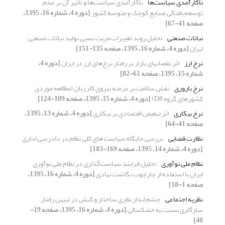
ناکارآمدی سیاست‌ها
ناکارآمدی سیاست‌ها و تأثیر آن بر عدم
توسعه‌یافتگی صنایع کوچک و متوسط کشور
[دوره 4، شماره 16، 1395،
صفحه 41-67]
نباتات صنعتی
تحلیل روند تغییرات مزیت نسبی تولید نباتات صنعتی
ایران
[دوره 4، شماره 16، 1395، صفحه 135-151]
نرخ ارز
اثر نقصانهای بازار بر رفتار نرخ‌های ارز در ایران
[دوره 4،
شماره 15، 1395، صفحه 61-82]
نرخ باروری
نقش سلامت بر عرضه نیروی کار زنان (مطالعه موردی
کشورهای گروه D8)
[دوره 4، شماره 15، 1395، صفحه 109-124]
نرخ بیکاری
اثر تبعیض اقتصادی بر بیکاری
[دوره 4، شماره 13، 1395،
صفحه 41-64]
نظارت قضایی
بررسی جایگاه سیاست های کلی نظام در دادرسی اداری
[دوره 4، شماره 14، 1395، صفحه 169-183]
نظام‌ ملی نوآوری
تحلیل فرایند سیاست‌گذاری در نظام ملی نوآوری
ایران با استفاده از چارچوب نگاشت نهادی
[دوره 4، شماره 16، 1395،
صفحه 1-18]
نظریه اجتماعی
چشم انداز نظری ساختار و کنش در تبیین رفتار
سازگاری نسبت به خشکسالی
[دوره 4، شماره 16، 1395، صفحه 19-
40]